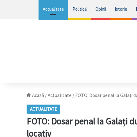
Actualitate
Politică
Opinii
Istorie
Acasă
/
Actualitate
/
FOTO: Dosar penal la Galați d
ACTUALITATE
FOTO: Dosar penal la Galați d
locativ