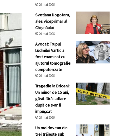
29 mai 2026
Svetlana Dogotaru,
ales viceprimar al
Chișinăului
29 mai 2026
Avocat: Trupul
Ludmilei Vartic a
fost examinat cu
ajutorul tomografiei
computerizate
29 mai 2026
Tragedie la Briceni:
Un minor de 15 ani,
găsit fără suflare
după ce s-ar fi
împușcat
29 mai 2026
Un moldovean din
trei trăiește sub