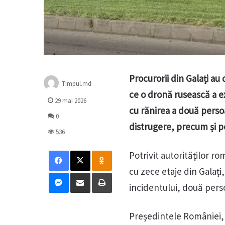
Procurorii din Galați au
Timpul.md
ce o dronă rusească a e
29 mai 2026
cu rănirea a două perso
0
distrugere, precum și po
536
Facebook
X
Odnoklassniki
Potrivit autorităților r
cu zece etaje din Galați
Messenger
Distribuie prin mail
Tipărește
incidentului, două pers
Președintele României,