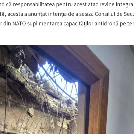
nd că responsabilitatea pentru acest atac revine integra
ă, acesta a anunțat intenția de a sesiza Consiliul de Secu
ilor din NATO suplimentarea capacităților antidronă pe ter