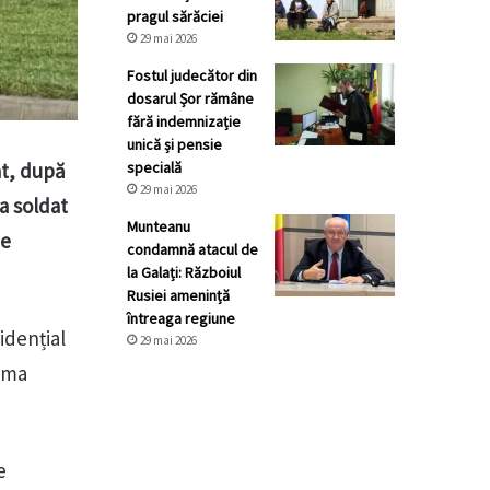
pragul sărăciei
29 mai 2026
Fostul judecător din
dosarul Șor rămâne
fără indemnizație
unică și pensie
specială
at, după
29 mai 2026
a soldat
Munteanu
de
condamnă atacul de
la Galați: Războiul
Rusiei amenință
întreaga regiune
idențial
29 mai 2026
urma
e