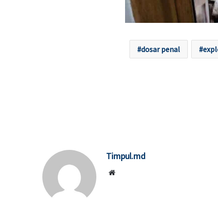
dosar penal
expl
Timpul.md
Website