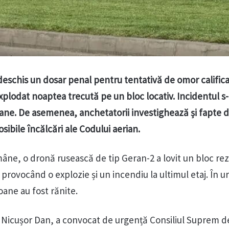
 deschis un dosar penal pentru tentativă de omor calific
xplodat noaptea trecută pe un bloc locativ. Incidentul s-
ane. De asemenea, anchetatorii investighează și fapte 
sibile încălcări ale Codului aerian.
omâne, o dronă rusească de tip Geran-2 a lovit un bloc rez
, provocând o explozie și un incendiu la ultimul etaj. În 
oane au fost rănite.
 Nicușor Dan, a convocat de urgență Consiliul Suprem d