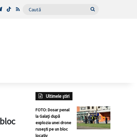
Tube
Telegram
TikTok
RSS
Caută
Ultimele știri
FOTO: Dosar penal
la Galați după
 bloc
explozia unei drone
rusești pe un bloc
locativ