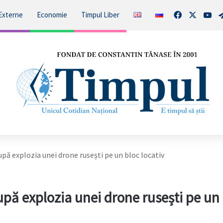
Facebook
X
You
Externe
Economie
Timpul Liber
upă explozia unei drone rusești pe un bloc locativ
upă explozia unei drone rusești pe un