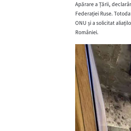
Apărare a Țării, declarâ
Federației Ruse. Totodat
ONU și a solicitat aliaț
României.