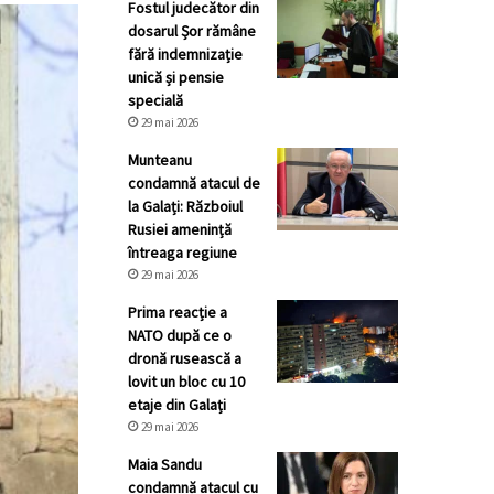
Fostul judecător din
dosarul Șor rămâne
fără indemnizație
unică și pensie
specială
29 mai 2026
Munteanu
condamnă atacul de
la Galați: Războiul
Rusiei amenință
întreaga regiune
29 mai 2026
Prima reacție a
NATO după ce o
dronă rusească a
lovit un bloc cu 10
etaje din Galați
29 mai 2026
Maia Sandu
condamnă atacul cu