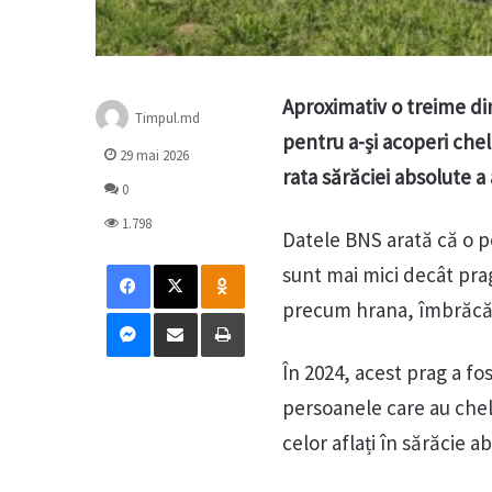
Aproximativ o treime di
Timpul.md
pentru a-și acoperi chelt
29 mai 2026
rata sărăciei absolute a
0
1.798
Datele BNS arată că o p
Facebook
X
Odnoklassniki
sunt mai mici decât pra
precum hrana, îmbrăcămin
Messenger
Distribuie prin mail
Tipărește
În 2024, acest prag a fos
persoanele care au chel
celor aflați în sărăcie a