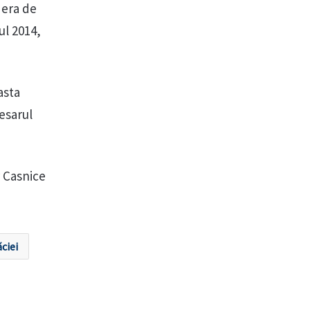
 era de
ul 2014,
asta
esarul
r Casnice
ciei