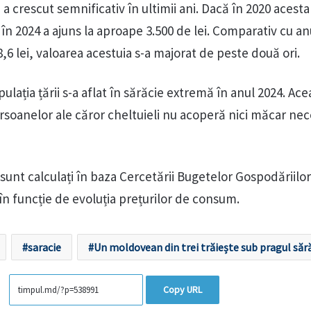
 a crescut semnificativ în ultimii ani. Dacă în 2020 acesta
 în 2024 a ajuns la aproape 3.500 de lei. Comparativ cu an
,6 lei, valoarea acestuia s-a majorat de peste două ori.
lația țării s-a aflat în sărăcie extremă în anul 2024. Ace
rsoanelor ale căror cheltuieli nu acoperă nici măcar nec
i sunt calculați în baza Cercetării Bugetelor Gospodăriilo
l în funcție de evoluția prețurilor de consum.
saracie
Un moldovean din trei trăiește sub pragul sără
Copy URL