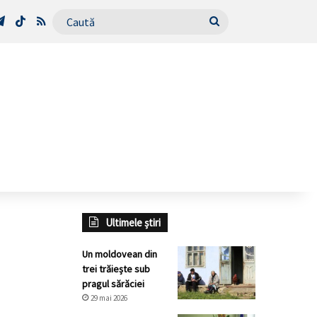
Tube
Telegram
TikTok
RSS
Caută
Ultimele știri
Un moldovean din
trei trăiește sub
pragul sărăciei
29 mai 2026