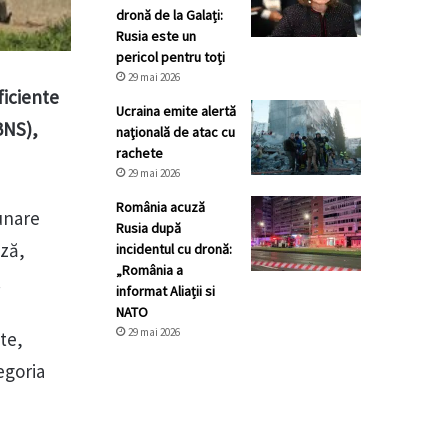
dronă de la Galați:
Rusia este un
pericol pentru toți
29 mai 2026
ficiente
Ucraina emite alertă
BNS),
naţională de atac cu
rachete
29 mai 2026
România acuză
unare
Rusia după
ază,
incidentul cu dronă:
„România a
.
informat Aliații si
NATO
29 mai 2026
nte,
egoria