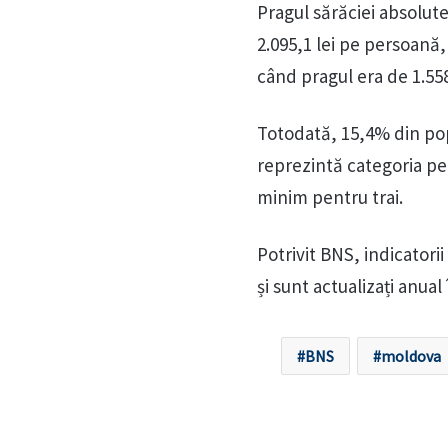
Pragul sărăciei absolute
2.095,1 lei pe persoană,
când pragul era de 1.558
Totodată, 15,4% din popu
reprezintă categoria pe
minim pentru trai.
Potrivit BNS, indicatori
și sunt actualizați anua
BNS
moldova