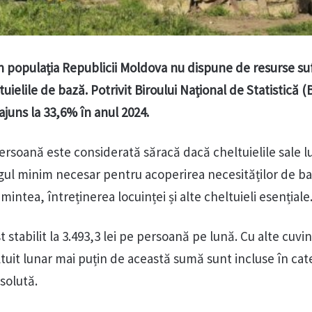
n populația Republicii Moldova nu dispune de resurse su
uielile de bază. Potrivit Biroului Național de Statistică (
 ajuns la 33,6% în anul 2024.
ersoană este considerată săracă dacă cheltuielile sale l
gul minim necesar pentru acoperirea necesităților de b
tea, întreținerea locuinței și alte cheltuieli esențiale
t stabilit la 3.493,3 lei pe persoană pe lună. Cu alte cuvi
tuit lunar mai puțin de această sumă sunt incluse în cat
bsolută.