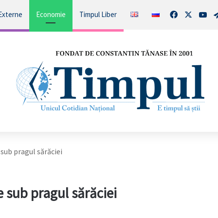
Facebook
X
You
Externe
Economie
Timpul Liber
sub pragul sărăciei
 sub pragul sărăciei