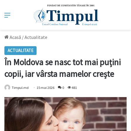
Meniu
Acasă
/
Actualitate
ACTUALITATE
În Moldova se nasc tot mai puțini
copii, iar vârsta mamelor crește
Timpul.md
15 mai 2026
0
481