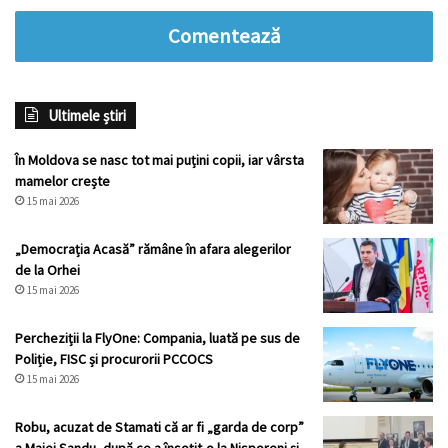
Comentează
Ultimele știri
În Moldova se nasc tot mai puțini copii, iar vârsta
mamelor crește
15 mai 2026
„Democrația Acasă” rămâne în afara alegerilor
de la Orhei
15 mai 2026
Percheziții la FlyOne: Compania, luată pe sus de
Poliție, FISC și procurorii PCCOCS
15 mai 2026
Robu, acuzat de Stamati că ar fi „garda de corp”