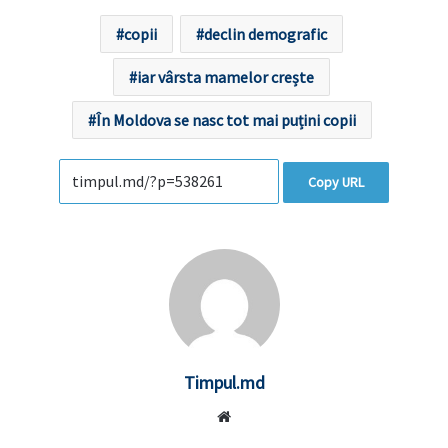
copii
declin demografic
iar vârsta mamelor crește
În Moldova se nasc tot mai puțini copii
Copy URL
Timpul.md
Website