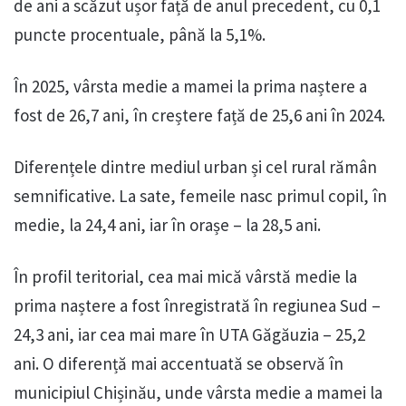
de ani a scăzut ușor față de anul precedent, cu 0,1
puncte procentuale, până la 5,1%.
În 2025, vârsta medie a mamei la prima naștere a
fost de 26,7 ani, în creștere față de 25,6 ani în 2024.
Diferențele dintre mediul urban și cel rural rămân
semnificative. La sate, femeile nasc primul copil, în
medie, la 24,4 ani, iar în orașe – la 28,5 ani.
În profil teritorial, cea mai mică vârstă medie la
prima naștere a fost înregistrată în regiunea Sud –
24,3 ani, iar cea mai mare în UTA Găgăuzia – 25,2
ani. O diferență mai accentuată se observă în
municipiul Chișinău, unde vârsta medie a mamei la