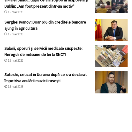
a Maiei Sandu, după ce a însoțit-o la Nisporeni și
Dublin: „Am fost prezent dintr-un motiv”
15 mai 2026
Serghei Ivanov: Doar 6% din creditele bancare
ajung în agricultură
15 mai 2026
Salarii, sporuri și servicii medicale suspecte:
Nereguli de milioane de lei la SNCTI
15 mai 2026
Satoshi, criticat în Ucraina după ce s-a declarat
împotriva anulării muzicii rusești
15 mai 2026