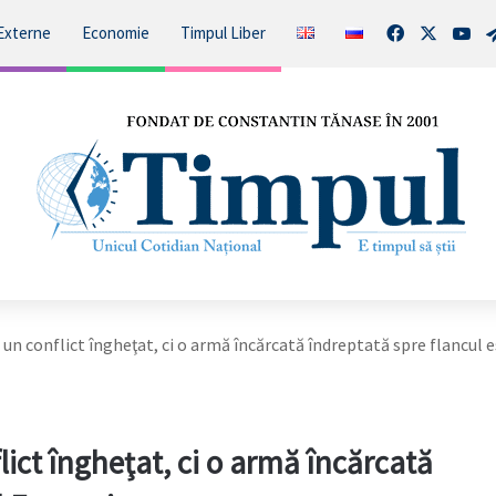
Facebook
X
You
Externe
Economie
Timpul Liber
 un conflict îngheţat, ci o armă încărcată îndreptată spre flancul e
lict îngheţat, ci o armă încărcată