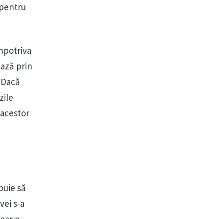
 pentru
mpotriva
ează prin
. Dacă
zile
 acestor
e
ebuie să
vei s-a