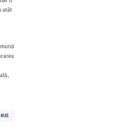
oar o
ă atât
comună
icarea
ală,
UE