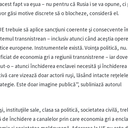
acest fapt va eşua – nu pentru că Rusia i se va opune, ci
i vor găsi motive discrete să o blocheze, consideră el.
 trebuie să aplice sancţiuni coerente şi consecvente î
istemul transnistrean – inclusiv atunci când aceştia oper
istice europene. Instrumentele există. Voinţa politică, nu
iciat de economia gri a regiunii transnistrene – iar dove
ut-o – atunci închiderea enclavei necesită şi închiderea
ivă care vizează doar actorii ruşi, lăsând intacte reţelel
ategie. Este doar imagine publică”, subliniază autorul
 instituţiile sale, clasa sa politică, societatea civilă, tr
ă de închidere a canalelor prin care economia gri a encla