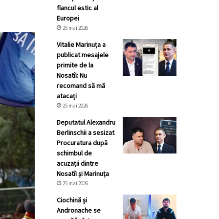
flancul estic al
Europei
25 mai 2026
Vitalie Marinuța a
publicat mesajele
primite de la
Nosatîi: Nu
recomand să mă
atacați
25 mai 2026
Deputatul Alexandru
Berlinschii a sesizat
Procuratura după
schimbul de
acuzații dintre
Nosatîi și Marinuța
25 mai 2026
Ciochină și
Andronache se