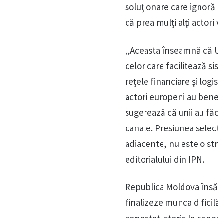
soluţionare care ignoră 
că prea mulţi alţi actor
„Aceasta înseamnă că UE
celor care facilitează s
reţele financiare şi log
actori europeni au benef
sugerează că unii au făc
canale. Presiunea select
adiacente, nu este o str
editorialului din IPN.
Republica Moldova însăşi,
finalizeze munca dificil