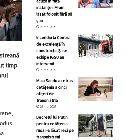
acuză în fața
instanței: M-am
lăsat folosit fără să
știu
25 mai 2026
Incendiu la Centrul
de excelență în
construcții: Șase
istreană
echipe IGSU au
intervenit
ut timp
25 mai 2026
arul
Maia Sandu a retras
cetățenia a cinci
ofițeri din
Transnistria
25 mai 2026
trene,
Decretul lui Putin
rodus
pentru cetățenia
rusă i-a lăsat reci pe
na,
transnistreni