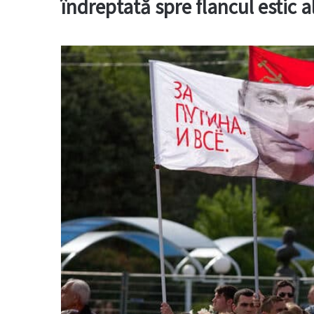
îndreptată spre flancul estic a