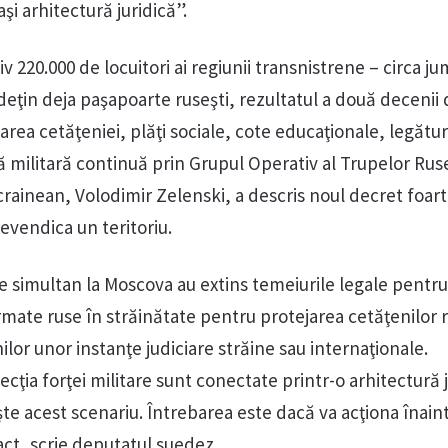
şi arhitectură juridică”.
v 220.000 de locuitori ai regiunii transnistrene – circa j
 deţin deja paşapoarte ruseşti, rezultatul a două decenii
darea cetăţeniei, plăţi sociale, cote educaţionale, legătur
 militară continuă prin Grupul Operativ al Trupelor Rus
rainean, Volodimir Zelenski, a descris noul decret foarte
evendica un teritoriu.
imultan la Moscova au extins temeiurile legale pentru
mate ruse în străinătate pentru protejarea cetăţenilor r
nilor unor instanţe judiciare străine sau internaţionale.
ecţia forţei militare sunt conectate printr-o arhitectură 
te acest scenariu. Întrebarea este dacă va acţiona înain
ct, scrie deputatul suedez.