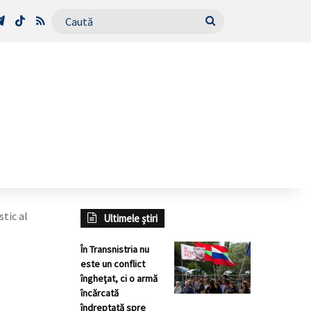
Tube
Telegram
TikTok
RSS
Caută
stic al
Ultimele știri
În Transnistria nu
este un conflict
îngheţat, ci o armă
încărcată
îndreptată spre