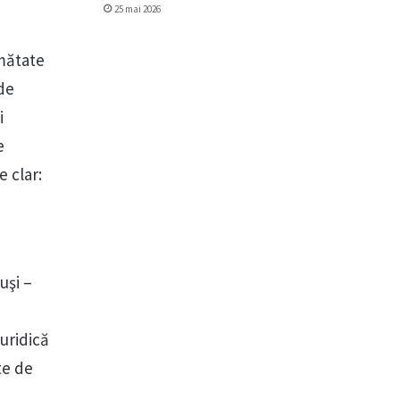
25 mai 2026
umătate
 de
i
e
 clar:
uşi –
juridică
te de