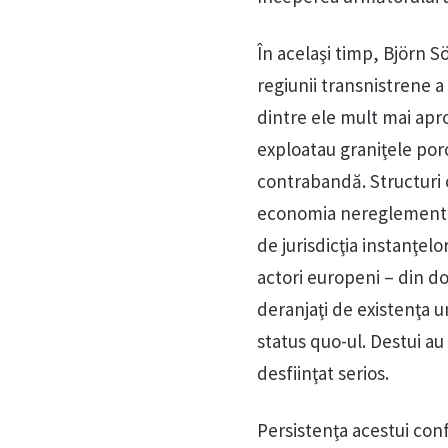
În acelaşi timp, Björn S
regiunii transnistrene a 
dintre ele mult mai apr
exploatau graniţele poro
contrabandă. Structuri o
economia nereglementată
de jurisdicţia instanţelo
actori europeni – din do
deranjaţi de existenţa u
status quo-ul. Destui au 
desfiinţat serios.
Persistenţa acestui conf