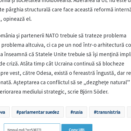
nomia şi societatea moldoveană. Aderarea la UE nu este d
ste pârghia structurală care face această reformă intern
ă, opinează el.
România şi partenerii NATO trebuie să trateze problema
 problema altcuiva, ci ca pe un nod într-o arhitectură 
sta înseamnă că Statele Unite trebuie să îşi menţină impl
e criză. Atâta timp cât Ucraina continuă să blocheze
spre vest, către Odesa, există o fereastră îngustă, dar re
ată. Aşteptarea ca conflictul să se „dezgheţe natural”
riorarea mediului strategic, scrie Björn Söder.
va
parlamentar suedez
rusia
transnistria
Copy URL