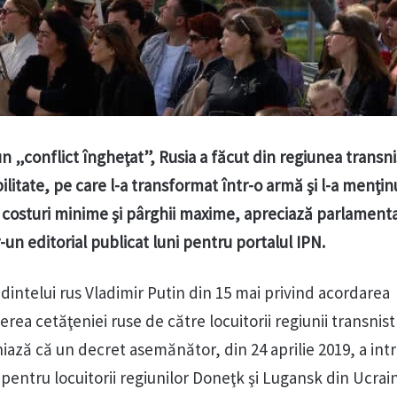
un „conflict îngheţat”, Rusia a făcut din regiunea transn
litate, pe care l-a transformat într-o armă şi l-a menţin
u costuri minime şi pârghii maxime, apreciază parlament
un editorial publicat luni pentru portalul IPN.
intelui rus Vladimir Putin din 15 mai privind acordarea
rea cetăţeniei ruse de către locuitorii regiunii transnis
iază că un decret asemănător, din 24 aprilie 2019, a int
pentru locuitorii regiunilor Doneţk şi Lugansk din Ucrai