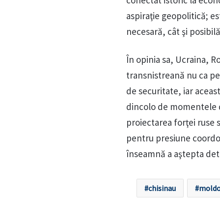
conectat istoric la eco
aspiraţie geopolitică; e
necesară, cât şi posibil
În opinia sa, Ucraina, 
transnistreană nu ca pe
de securitate, iar acea
dincolo de momentele d
proiectarea forţei ruse 
pentru presiune coordon
înseamnă a aştepta dete
chisinau
moldo