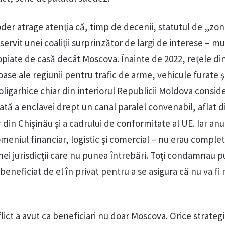
öder atrage atenţia că, timp de decenii, statutul de „zonă
servit unei coaliţii surprinzător de largi de interese – mu
opiate de casă decât Moscova. Înainte de 2022, reţele di
ase ale regiunii pentru trafic de arme, vehicule furate ş
ligarhice chiar din interiorul Republicii Moldova consid
 a enclavei drept un canal paralel convenabil, aflat d
r din Chişinău şi a cadrului de conformitate al UE. Iar anu
meniul financiar, logistic şi comercial – nu erau complet
nei jurisdicţii care nu punea întrebări. Toţi condamnau p
beneficiat de el în privat pentru a se asigura că nu va fi
lict a avut ca beneficiari nu doar Moscova. Orice strateg