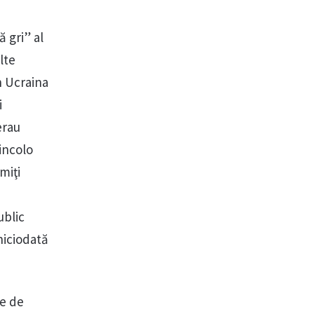
 gri” al
lte
n Ucraina
i
erau
incolo
miţi
ublic
 niciodată
ie de