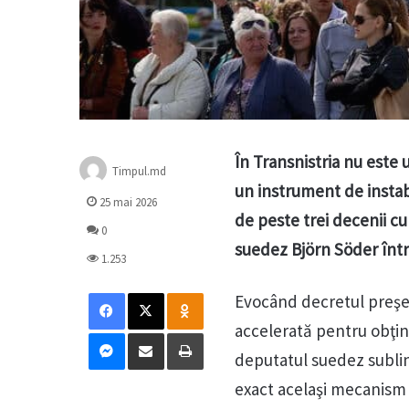
În Transnistria nu este 
Timpul.md
un instrument de instabi
25 mai 2026
de peste trei decenii c
0
suedez Björn Söder într-
1.253
Facebook
X
Odnoklassniki
Evocând decretul preşed
accelerată pentru obţine
Messenger
Distribuie prin mail
Tipărește
deputatul suedez sublin
exact acelaşi mecanism 