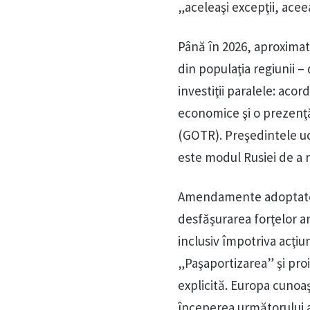
„aceleaşi excepţii, aceea
Până în 2026, aproximati
din populaţia regiunii –
investiţii paralele: acor
economice şi o prezenţă
(GOTR). Preşedintele uc
este modul Rusiei de a r
Amendamente adoptate s
desfăşurarea forţelor ar
inclusiv împotriva acţiu
„Paşaportizarea” şi proi
explicită. Europa cunoaş
începerea următorului a