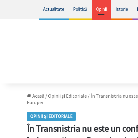
Actualitate
Politică
Opinii
Istorie
Acasă
/
Opinii și Editoriale
/
În Transnistria nu este
Europei
OPINII ȘI EDITORIALE
În Transnistria nu este un conf