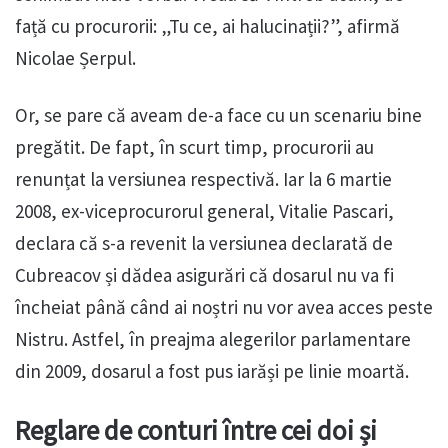
față cu procurorii: „Tu ce, ai halucinații?”, afirmă
Nicolae Șerpul.
Or, se pare că aveam de-a face cu un scenariu bine
pregătit. De fapt, în scurt timp, procurorii au
renunțat la versiunea respectivă. Iar la 6 martie
2008, ex-viceprocurorul general, Vitalie Pascari,
declara că s-a revenit la versiunea declarată de
Cubreacov și dădea asigurări că dosarul nu va fi
încheiat până când ai noștri nu vor avea acces peste
Nistru. Astfel, în preajma alegerilor parlamentare
din 2009, dosarul a fost pus iarăși pe linie moartă.
Reglare de conturi între cei doi și