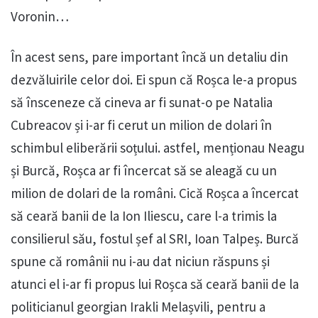
Voronin…
În acest sens, pare important încă un detaliu din
dezvăluirile celor doi. Ei spun că Roșca le-a propus
să însceneze că cineva ar fi sunat-o pe Natalia
Cubreacov și i-ar fi cerut un milion de dolari în
schimbul eliberării soțului. astfel, menționau Neagu
și Burcă, Roșca ar fi încercat să se aleagă cu un
milion de dolari de la români. Cică Roșca a încercat
să ceară banii de la Ion Iliescu, care l-a trimis la
consilierul său, fostul șef al SRI, Ioan Talpeș. Burcă
spune că românii nu i-au dat niciun răspuns și
atunci el i-ar fi propus lui Roșca să ceară banii de la
politicianul georgian Irakli Melașvili, pentru a