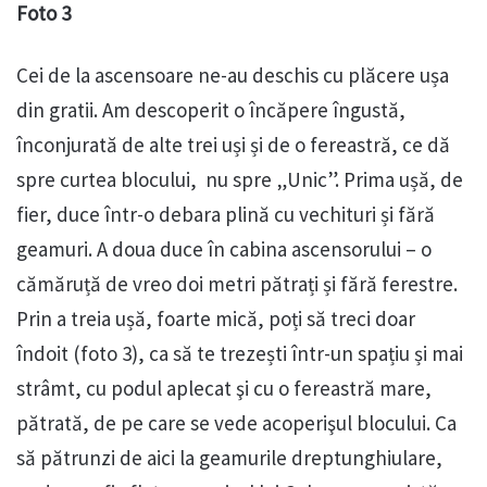
Foto 3
Cei de la ascensoare ne-au deschis cu plăcere ușa
din gratii. Am descoperit o încăpere îngustă,
înconjurată de alte trei uși și de o fereastră, ce dă
spre curtea blocului, nu spre „Unic”. Prima ușă, de
fier, duce într-o debara plină cu vechituri și fără
geamuri. A doua duce în cabina ascensorului – o
cămăruță de vreo doi metri pătrați și fără ferestre.
Prin a treia ușă, foarte mică, poți să treci doar
îndoit (foto 3), ca să te trezești într-un spațiu și mai
strâmt, cu podul aplecat şi cu o fereastră mare,
pătrată, de pe care se vede acoperişul blocului. Ca
să pătrunzi de aici la geamurile dreptunghiulare,