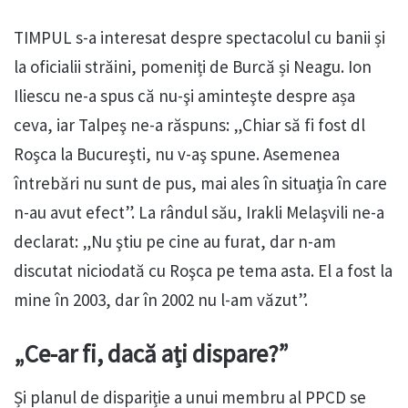
TIMPUL s-a interesat despre spectacolul cu banii și
la oficialii străini, pomeniți de Burcă și Neagu. Ion
Iliescu ne-a spus că nu-şi aminteşte despre așa
ceva, iar Talpeş ne-a răspuns: „Chiar să fi fost dl
Roşca la Bucureşti, nu v-aş spune. Asemenea
întrebări nu sunt de pus, mai ales în situaţia în care
n-au avut efect”. La rândul său, Irakli Melaşvili ne-a
declarat: „Nu ştiu pe cine au furat, dar n-am
discutat niciodată cu Roşca pe tema asta. El a fost la
mine în 2003, dar în 2002 nu l-am văzut”.
„Ce-ar fi, dacă ați dispare?”
Și planul de dispariție a unui membru al PPCD se