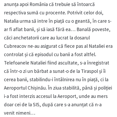
anunța apoi România că trebuie să întoarcă
respectiva sumă cu procente. Potrivit celor doi,
Natalia urma să intre în piață cu o geantă, în care s-
ar fi aflat banii, și să iasă fără ea… Banală poveste,
căci anchetatorii care au lucrat la dosarul
Cubreacov ne-au asigurat că fiece pas al Nataliei era
controlat și că episodul cu banii a fost altfel.
Telefoanele Nataliei fiind ascultate, s-a înregistrat
că într-o zi un bărbat a sunat-o de la Tiraspol și îi
cerea banii, stabilindu-i întâlnirea nu în piață, ci la
Aeroportul Chișinău. În ziua stabilită, până și poliției
i-a fost interzis accesul la Aeroport, unde au mers
doar cei de la SIS, după care s-a anunțat că n-a
venit nimeni…