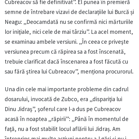
Cubreacov să fie definitivat”. El punea în premieră
semne de întrebare vizavi de declarațiile lui Burcă și
Neagu: „Deocamdată nu se confirmă nici mărturiile
lor iniţiale, nici cele de mai târziu”. La acel moment,
se examinau ambele versiuni. „În ceea ce priveşte
versiunea precum că răpirea sa a fost înscenată,
trebuie clarificat dacă înscenarea a fost făcută cu
sau fără ştirea lui Cubreacov”, menționa procurorul.
Una din cele mai importante probleme din cadrul
dosarului, invocată de Zubco, era „dispariţia lui
Dinu Jidraş”, şoferul care l-a dus pe Cubreacov
acasă în noaptea „răpirii”: „Până în momentul de
faţă, nu a fost stabilit locul aflării lui Jidraș. Am
întreprins mai multe acţiuni pentru a-l găsi şi nu i-