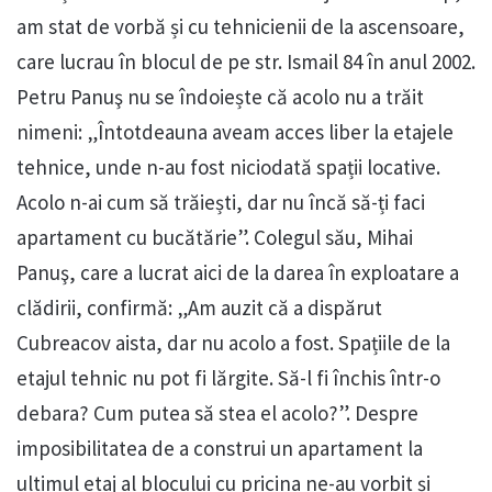
am stat de vorbă și cu tehnicienii de la ascensoare,
care lucrau în blocul de pe str. Ismail 84 în anul 2002.
Petru Panuş nu se îndoiește că acolo nu a trăit
nimeni: „Întotdeauna aveam acces liber la etajele
tehnice, unde n-au fost niciodată spații locative.
Acolo n-ai cum să trăiești, dar nu încă să-ți faci
apartament cu bucătărie”. Colegul său, Mihai
Panuş, care a lucrat aici de la darea în exploatare a
clădirii, confirmă: „Am auzit că a dispărut
Cubreacov aista, dar nu acolo a fost. Spațiile de la
etajul tehnic nu pot fi lărgite. Să-l fi închis într-o
debara? Cum putea să stea el acolo?”. Despre
imposibilitatea de a construi un apartament la
ultimul etaj al blocului cu pricina ne-au vorbit și