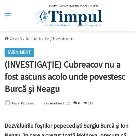
Meniu
Acasă
/
Actualitate
/
Eveniment
EVENIMENT
(INVESTIGAȚIE) Cubreacov nu a
fost ascuns acolo unde povestesc
Burcă și Neagu
Pavel Păduraru
2 noiembrie 2012
0
113
Dezvăluirile foștilor pepecediști Sergiu Burcă și Ion
Neagu, în care a crezut toată Moldova, precum că