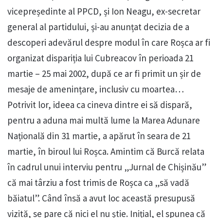
vicepreședinte al PPCD, și Ion Neagu, ex-secretar
general al partidului, și-au anunțat decizia de a
descoperi adevărul despre modul în care Roșca ar fi
organizat dispariția lui Cubreacov în perioada 21
martie – 25 mai 2002, după ce ar fi primit un șir de
mesaje de amenințare, inclusiv cu moartea…
Potrivit lor, ideea ca cineva dintre ei să dispară,
pentru a aduna mai multă lume la Marea Adunare
Națională din 31 martie, a apărut în seara de 21
martie, în biroul lui Roșca. Amintim că Burcă relata
în cadrul unui interviu pentru „Jurnal de Chișinău”
că mai târziu a fost trimis de Roșca ca „să vadă
băiatul”. Când însă a avut loc această presupusă
vizită, se pare că nici el nu știe. Inițial, el spunea că