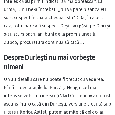
înțeles că au primit indicaţii să mă oprească”. La
urmă, Dinu ne-a întrebat: „Nu vă pare bizar că eu
sunt suspect în toată chestia asta?”. Da, în acest
caz, totul pare a fi suspect. Deși l-au găsit pe Dinu și
s-au scurs patru ani buni de la promisiunea lui
Zubco, procuratura continuă să tacă…
Despre Durlești nu mai vorbește
nimeni
Un alt detaliu care nu poate fi trecut cu vederea.
Până la declarațiile lui Burcă și Neagu, cel mai
intens se vehicula ideea că Vlad Cubreacov ar fi fost
ascuns într-o casă din Durlești, versiune trecută sub
uitare ulterior. Astfel, putem admite că cei doi au