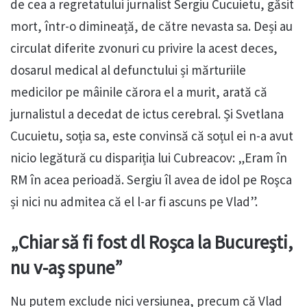
de cea a regretatului jurnalist Sergiu Cucuietu, găsit
mort, într-o dimineață, de către nevasta sa. Deși au
circulat diferite zvonuri cu privire la acest deces,
dosarul medical al defunctului și mărturiile
medicilor pe mâinile cărora el a murit, arată că
jurnalistul a decedat de ictus cerebral. Și Svetlana
Cucuietu, soția sa, este convinsă că soțul ei n-a avut
nicio legătură cu dispariția lui Cubreacov: „Eram în
RM în acea perioadă. Sergiu îl avea de idol pe Roşca
și nici nu admitea că el l-ar fi ascuns pe Vlad”.
„Chiar să fi fost dl Roşca la Bucureşti,
nu v-aş spune”
Nu putem exclude nici versiunea, precum că Vlad