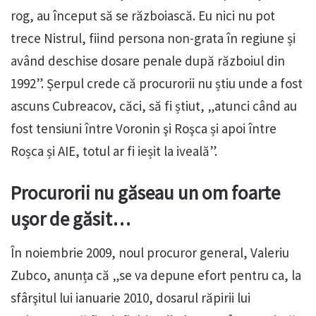
rog, au început să se războiască. Eu nici nu pot
trece Nistrul, fiind persona non-grata în regiune și
având deschise dosare penale după războiul din
1992”. Șerpul crede că procurorii nu știu unde a fost
ascuns Cubreacov, căci, să fi știut, „atunci când au
fost tensiuni între Voronin şi Roşca și apoi între
Roșca și AIE, totul ar fi ieșit la iveală”.
Procurorii nu găseau un om foarte
ușor de găsit…
În noiembrie 2009, noul procuror general, Valeriu
Zubco, anunța că „se va depune efort pentru ca, la
sfârşitul lui ianuarie 2010, dosarul răpirii lui