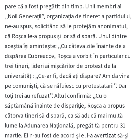
pare că a fost pregătit din timp. Unii membri ai
„Noii Generații”, organizația de tineret a partidului,
ne-au spus, solicitând să le protejăm anonimatul,
că Roșca le-a propus și lor să dispară. Unul dintre
aceștia își amintește: „Cu câteva zile înainte de a
dispărea Cubreacov, Roşca a vorbit în particular cu
trei tineri, lideri ai mişcărilor de protest de la
universităţi: „Ce-ar fi, dacă ați dispare? Am da vina
pe comunişti, că se răfuiesc cu protestatarii”. Dar
toți trei au refuzat”. Altul confirmă: „Cu o
săptămână înainte de dispariție, Roșca a propus
câtorva tineri să dispară, ca să aducă mai multă
lume la Adunarea Naţională, pregătită pentru 31
martie. Ei n-au fost de acord și el i-a avertizat să-și