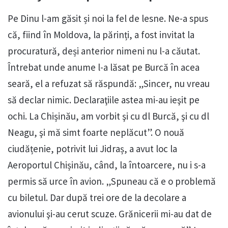
Pe Dinu l-am găsit și noi la fel de lesne. Ne-a spus
că, fiind în Moldova, la părinți, a fost invitat la
procuratură, deși anterior nimeni nu l-a căutat.
Întrebat unde anume l-a lăsat pe Burcă în acea
seară, el a refuzat să răspundă: „Sincer, nu vreau
să declar nimic. Declaraţiile astea mi-au ieşit pe
ochi. La Chișinău, am vorbit şi cu dl Burcă, şi cu dl
Neagu, şi mă simt foarte neplăcut”. O nouă
ciudățenie, potrivit lui Jidraș, a avut loc la
Aeroportul Chișinău, când, la întoarcere, nu i s-a
permis să urce în avion. „Spuneau că e o problemă
cu biletul. Dar după trei ore de la decolare a
avionului şi-au cerut scuze. Grănicerii mi-au dat de