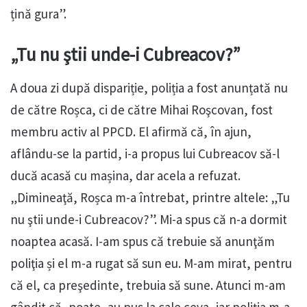
țină gura”.
„Tu nu ştii unde-i Cubreacov?”
A doua zi după dispariție, poliția a fost anunțată nu
de către Roșca, ci de către Mihai Roşcovan, fost
membru activ al PPCD. El afirmă că, în ajun,
aflându-se la partid, i-a propus lui Cubreacov să-l
ducă acasă cu mașina, dar acela a refuzat.
„Dimineaţă, Roșca m-a întrebat, printre altele: „Tu
nu ştii unde-i Cubreacov?”. Mi-a spus că n-a dormit
noaptea acasă. I-am spus că trebuie să anunţăm
poliţia și el m-a rugat să sun eu. M-am mirat, pentru
că el, ca preşedinte, trebuia să sune. Atunci m-am
gândit că, poate, au pus la cale ceva, iar poliția m-a