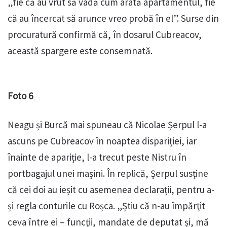
„fie că au vrut să vadă cum arată apartamentul, fie
că au încercat să arunce vreo probă în el”. Surse din
procuratură confirmă că, în dosarul Cubreacov,
această spargere este consemnată.
Foto 6
Neagu și Burcă mai spuneau că Nicolae Șerpul l-a
ascuns pe Cubreacov în noaptea dispariției, iar
înainte de apariție, l-a trecut peste Nistru în
portbagajul unei mașini. În replică, Șerpul susține
că cei doi au ieșit cu asemenea declarații, pentru a-
și regla conturile cu Roșca. „Știu că n-au împărţit
ceva între ei – funcţii, mandate de deputat și, mă