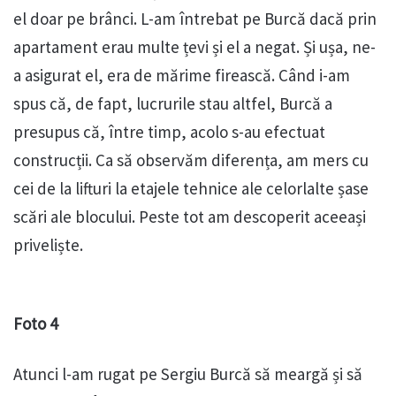
el doar pe brânci. L-am întrebat pe Burcă dacă prin
apartament erau multe țevi și el a negat. Și ușa, ne-
a asigurat el, era de mărime firească. Când i-am
spus că, de fapt, lucrurile stau altfel, Burcă a
presupus că, între timp, acolo s-au efectuat
construcții. Ca să observăm diferența, am mers cu
cei de la lifturi la etajele tehnice ale celorlalte șase
scări ale blocului. Peste tot am descoperit aceeași
priveliște.
Foto 4
Atunci l-am rugat pe Sergiu Burcă să meargă și să