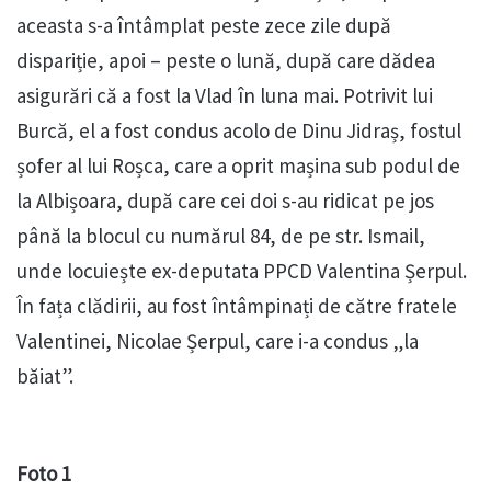
aceasta s-a întâmplat peste zece zile după
dispariție, apoi – peste o lună, după care dădea
asigurări că a fost la Vlad în luna mai. Potrivit lui
Burcă, el a fost condus acolo de Dinu Jidraș, fostul
șofer al lui Roșca, care a oprit mașina sub podul de
la Albișoara, după care cei doi s-au ridicat pe jos
până la blocul cu numărul 84, de pe str. Ismail,
unde locuiește ex-deputata PPCD Valentina Șerpul.
În fața clădirii, au fost întâmpinați de către fratele
Valentinei, Nicolae Șerpul, care i-a condus „la
băiat”.
Foto 1