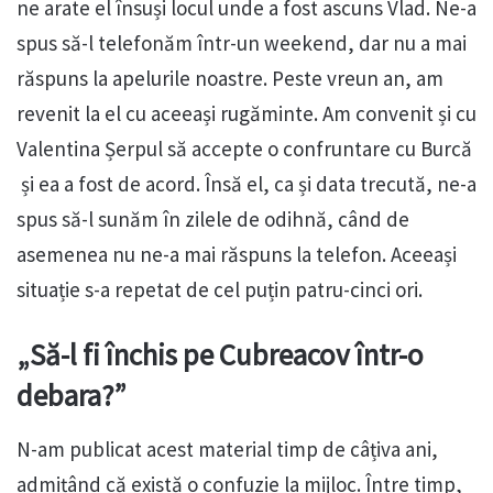
ne arate el însuși locul unde a fost ascuns Vlad. Ne-a
spus să-l telefonăm într-un weekend, dar nu a mai
răspuns la apelurile noastre. Peste vreun an, am
revenit la el cu aceeași rugăminte. Am convenit și cu
Valentina Șerpul să accepte o confruntare cu Burcă
și ea a fost de acord. Însă el, ca și data trecută, ne-a
spus să-l sunăm în zilele de odihnă, când de
asemenea nu ne-a mai răspuns la telefon. Aceeași
situație s-a repetat de cel puțin patru-cinci ori.
„Să-l fi închis pe Cubreacov într-o
debara?”
N-am publicat acest material timp de câțiva ani,
admițând că există o confuzie la mijloc. Între timp,