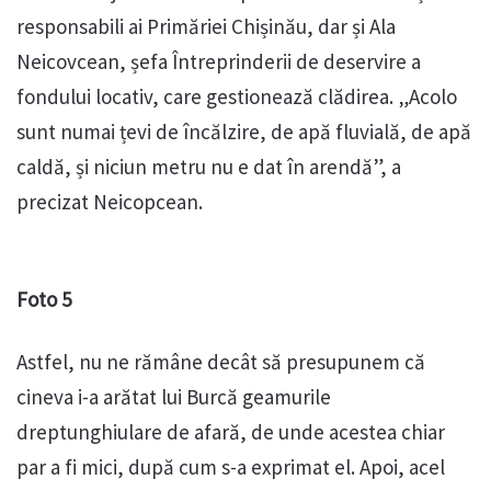
responsabili ai Primăriei Chișinău, dar și Ala
Neicovcean, șefa Întreprinderii de deservire a
fondului locativ, care gestionează clădirea. „Acolo
sunt numai țevi de încălzire, de apă fluvială, de apă
caldă, și niciun metru nu e dat în arendă”, a
precizat Neicopcean.
Foto 5
Astfel, nu ne rămâne decât să presupunem că
cineva i-a arătat lui Burcă geamurile
dreptunghiulare de afară, de unde acestea chiar
par a fi mici, după cum s-a exprimat el. Apoi, acel