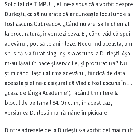
Solicitat de TIMPUL, el ne-a spus că a vorbit despre
Durlești, ca să nu arate că ar cunoaște locul unde a
fost ascuns Cubreacov. „Când nu vrei să fii chemat
la procuratură, inventezi ceva. Ei, când văd că spui
adevărul, pot să te anihileze. Nedorind aceasta, am
spus că s-a furat singur și s-a ascuns la Durleşti. Aşa
m-au lăsat în pace şi serviciile, şi procuratura”. Nu
știm când Ilașcu afirma adevărul, fiindcă de data
aceasta și el ne-a asigurat că Vlad a fost ascuns în…
„casa de lângă Academie”, făcând trimitere la
blocul de pe Ismail 84. Oricum, în acest caz,
versiunea Durlești mai rămâne în picioare.
Dintre adresele de la Durlești s-a vorbit cel mai mult