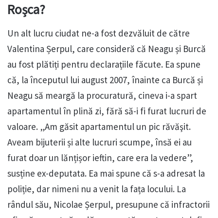
Roșca?
Un alt lucru ciudat ne-a fost dezvăluit de către
Valentina Șerpul, care consideră că Neagu și Burcă
au fost plătiți pentru declarațiile făcute. Ea spune
că, la începutul lui august 2007, înainte ca Burcă și
Neagu să meargă la procuratură, cineva i-a spart
apartamentul în plină zi, fără să-i fi furat lucruri de
valoare. „Am găsit apartamentul un pic răvăşit.
Aveam bijuterii și alte lucruri scumpe, însă ei au
furat doar un lănțișor ieftin, care era la vedere”,
susține ex-deputata. Ea mai spune că s-a adresat la
poliție, dar nimeni nu a venit la fața locului. La
rândul său, Nicolae Șerpul, presupune că infractorii