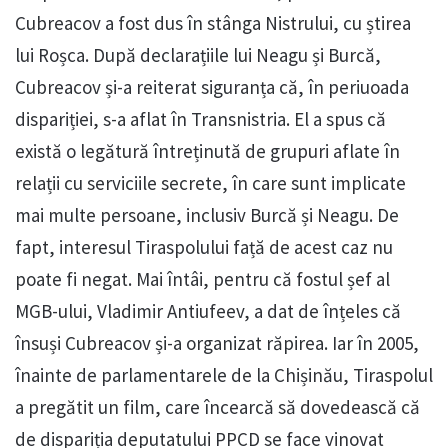
Cubreacov a fost dus în stânga Nistrului, cu știrea
lui Roșca. După declarațiile lui Neagu și Burcă,
Cubreacov și-a reiterat siguranța că, în periuoada
dispariției, s-a aflat în Transnistria. El a spus că
există o legătură întreținută de grupuri aflate în
relații cu serviciile secrete, în care sunt implicate
mai multe persoane, inclusiv Burcă și Neagu. De
fapt, interesul Tiraspolului față de acest caz nu
poate fi negat. Mai întâi, pentru că fostul șef al
MGB-ului, Vladimir Antiufeev, a dat de înțeles că
însuși Cubreacov și-a organizat răpirea. Iar în 2005,
înainte de parlamentarele de la Chișinău, Tiraspolul
a pregătit un film, care încearcă să dovedească că
de dispariția deputatului PPCD se face vinovat