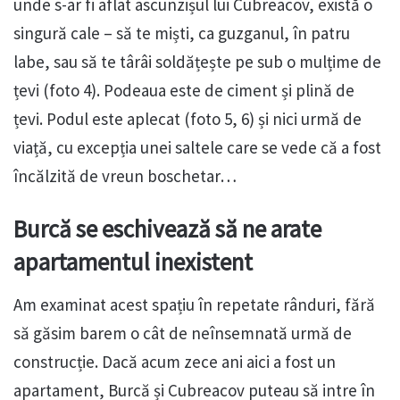
unde s-ar fi aflat ascunzișul lui Cubreacov, există o
singură cale – să te miști, ca guzganul, în patru
labe, sau să te târâi soldățește pe sub o mulțime de
țevi (foto 4). Podeaua este de ciment și plină de
țevi. Podul este aplecat (foto 5, 6) și nici urmă de
viață, cu excepția unei saltele care se vede că a fost
încălzită de vreun boschetar…
Burcă se eschivează să ne arate
apartamentul inexistent
Am examinat acest spațiu în repetate rânduri, fără
să găsim barem o cât de neînsemnată urmă de
construcție. Dacă acum zece ani aici a fost un
apartament, Burcă și Cubreacov puteau să intre în