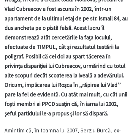
Vlad Cubreacov a fost ascuns în 2002, într-un
apartament de la ultimul etaj de pe str. Ismail 84, au
dus ancheta pe o pistă falsă. Acest lucru îl
demonstrează atât cercetările la fața locului,
efectuate de TIMPUL, cât și rezultatul testării la
poligraf. Posibil că cei doi au spart tăcerea în
privința dispariției lui Cubreacov, urmărind cu totul
alte scopuri decât scoaterea la iveală a adevărului.
Oricum, implicarea lui Roșca în „răpirea lui Vlad”
pare la fel de evidentă. Cu atât mai mult, cu cât unii
foști membri ai PPCD susțin că, în iarna lui 2002,
șeful partidului le-a propus și lor să dispară.
Amintim că, în toamna lui 2007, Sergiu Burcă, ex-