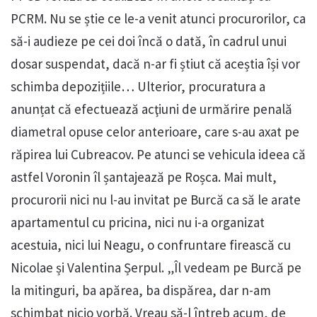
PCRM. Nu se știe ce le-a venit atunci procurorilor, ca
să-i audieze pe cei doi încă o dată, în cadrul unui
dosar suspendat, dacă n-ar fi știut că aceștia își vor
schimba depozițiile… Ulterior, procuratura a
anunțat că efectuează acţiuni de urmărire penală
diametral opuse celor anterioare, care s-au axat pe
răpirea lui Cubreacov. Pe atunci se vehicula ideea că
astfel Voronin îl șantajează pe Roșca. Mai mult,
procurorii nici nu l-au invitat pe Burcă ca să le arate
apartamentul cu pricina, nici nu i-a organizat
acestuia, nici lui Neagu, o confruntare firească cu
Nicolae și Valentina Șerpul. „Îl vedeam pe Burcă pe
la mitinguri, ba apărea, ba dispărea, dar n-am
schimbat nicio vorbă. Vreau să-l întreb acum, de