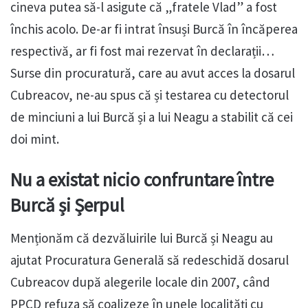
cineva putea să-l asigute că „fratele Vlad” a fost
închis acolo. De-ar fi intrat însuși Burcă în încăperea
respectivă, ar fi fost mai rezervat în declarații…
Surse din procuratură, care au avut acces la dosarul
Cubreacov, ne-au spus că și testarea cu detectorul
de minciuni a lui Burcă și a lui Neagu a stabilit că cei
doi mint.
Nu a existat nicio confruntare între
Burcă și Șerpul
Menționăm că dezvăluirile lui Burcă și Neagu au
ajutat Procuratura Generală să redeschidă dosarul
Cubreacov după alegerile locale din 2007, când
PPCD refuza să coalizeze în unele localități cu