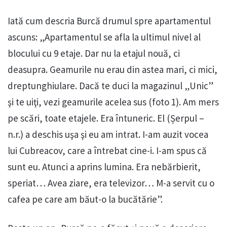
Iată cum descria Burcă drumul spre apartamentul
ascuns: „Apartamentul se afla la ultimul nivel al
blocului cu 9 etaje. Dar nu la etajul nouă, ci
deasupra. Geamurile nu erau din astea mari, ci mici,
dreptunghiulare. Dacă te duci la magazinul „Unic”
şi te uiţi, vezi geamurile acelea sus (foto 1). Am mers
pe scări, toate etajele. Era întuneric. El (Șerpul –
n.r.) a deschis uşa şi eu am intrat. I-am auzit vocea
lui Cubreacov, care a întrebat cine-i. I-am spus că
sunt eu. Atunci a aprins lumina. Era nebărbierit,
speriat… Avea ziare, era televizor… M-a servit cu o
cafea pe care am băut-o la bucătărie”.