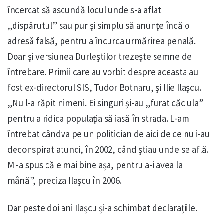
încercat să ascundă locul unde s-a aflat
„dispărutul” sau pur și simplu să anunțe încă o
adresă falsă, pentru a încurca urmărirea penală.
Doar și versiunea Durleștilor trezește semne de
întrebare. Primii care au vorbit despre aceasta au
fost ex-directorul SIS, Tudor Botnaru, și Ilie Ilașcu.
„Nu l-a răpit nimeni. Ei singuri și-au „furat căciula”
pentru a ridica populația să iasă în strada. L-am
întrebat cândva pe un politician de aici de ce nu i-au
deconspirat atunci, în 2002, când știau unde se află.
Mi-a spus că e mai bine așa, pentru a-i avea la
mână”, preciza Ilașcu în 2006.
Dar peste doi ani Ilașcu și-a schimbat declarațiile.