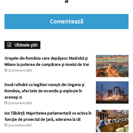
Website
Comentează
Ultimele știri
Orașele din România care depășesc Madridul și
Milano la puterea de cumpărare și nivelul de trai
22 octombrie 2025
Două rafinării cu legături rusești din Ungaria și
România, afectate de incendiu și explozie în
aceeași zi
22 octombrie 2025
Ion Tăbârță: Majoritatea parlamentară va activa în
funcție de proiectul de țară, aderarea la UE
22 octombrie 2025