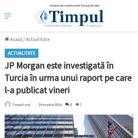
Meniu
Acasă
/
Actualitate
ACTUALITATE
JP Morgan este investigată în
Turcia în urma unui raport pe care
l-a publicat vineri
Timpul.md
24 martie 2019
0
7