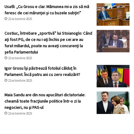
Usatîi: „Cu Grosu e clar. Mămunea mi-a zis să mă
feresc de cei mărunței și cu buzele subțiri”
22 octombrie 2025
Costiuc, întrebare „sportivă” lui Stoianoglo: Când
ați fost PG, de ce nu i-ați închis pe cei are au
furat miliardul, poate nu aveați concurenți la
șefia Parlamentului
22 octombrie 2025
Igor Grosu își păstrează fotoliul călduț în
Parlament. Încă patru ani cu zero realizări!?
22 octombrie 2025
Maia Sandu are din nou apucături dictatoriale:
cheamă toate fracţiunile politice într-o zi la
negocieri, nu şi PAS-ul
22 octombrie 2025