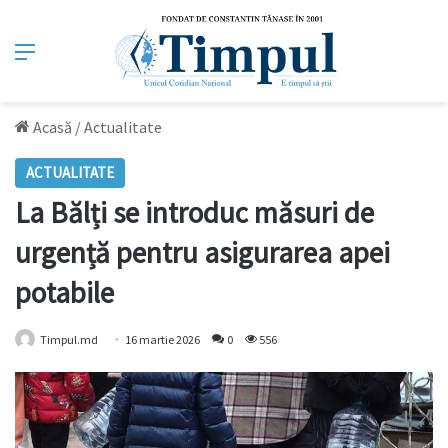
Meniu
Acasă
/
Actualitate
ACTUALITATE
La Bălți se introduc măsuri de
urgență pentru asigurarea apei
potabile
Timpul.md
16 martie 2026
0
556