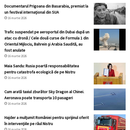
Documentarul Prigoana din Basarabia, premiat la
un festival internațional din SUA
16 martie 2026
Trafic suspendat pe aeroportul din Dubai după un
atac cu dronă / Cele două curse de Formula 1 din
Orientul Mijlociu, Bahrein şi Arabia Saudită, au
fost anulate
16 martie 2026
Maia Sandu: Rusia poartă responsabilitatea
pentru catastrofa ecologică de pe Nistru
16 martie 2026
Cum arată taxiul zburător Sky Dragon al Chinei.
Aeronava poate transporta 10 pasageri
16 martie 2026
Hajder a mulțumit României pentru sprijinul oferit
în intervențiile pe râul Nistru
16 martie 2026