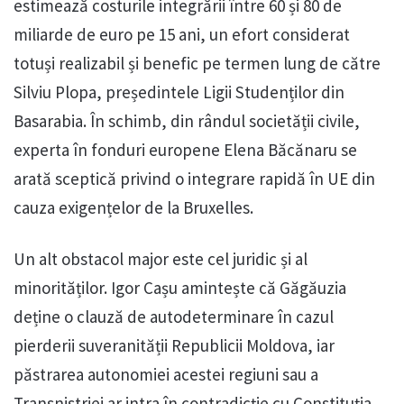
estimează costurile integrării între 60 și 80 de
miliarde de euro pe 15 ani, un efort considerat
totuși realizabil și benefic pe termen lung de către
Silviu Plopa, președintele Ligii Studenților din
Basarabia. În schimb, din rândul societății civile,
experta în fonduri europene Elena Băcănaru se
arată sceptică privind o integrare rapidă în UE din
cauza exigențelor de la Bruxelles.
Un alt obstacol major este cel juridic și al
minorităților. Igor Cașu amintește că Găgăuzia
deține o clauză de autodeterminare în cazul
pierderii suveranității Republicii Moldova, iar
păstrarea autonomiei acestei regiuni sau a
Transnistriei ar intra în contradicție cu Constituția