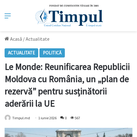
Meniu
Acasă
/
Actualitate
ACTUALITATE
POLITICĂ
Le Monde: Reunificarea Republicii
Moldova cu România, un „plan de
rezervă” pentru susținătorii
aderării la UE
Timpul.md
1 iunie 2026
0
567