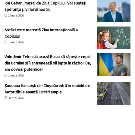
Ion Ceban, mesaj de Ziua Copilului: Voi sunteți
speranța și viitorul nostru
1 iunie 2026
Astăzi este marcată Ziua Internațională a
Copilului
1 iunie 2026
Volodimir Zelenski acuză Rusia că răpește copiii
din Ucraina și îi antrenează să lupte în război: Da,
am dovezi puternice!
1 iunie 2026
Șoseaua Hâncești din Chișinău intră în reabilitare:
Autoritățile anunță lucrări ample
31 mai 2026