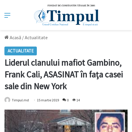
Meniu
Acasă
/
Actualitate
ACTUALITATE
Liderul clanului mafiot Gambino,
Frank Cali, ASASINAT în faţa casei
sale din New York
Timpul.md
15 martie 2019
0
14