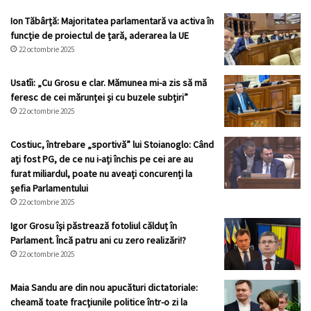
Ion Tăbârță: Majoritatea parlamentară va activa în
funcție de proiectul de țară, aderarea la UE
22 octombrie 2025
Usatîi: „Cu Grosu e clar. Mămunea mi-a zis să mă
feresc de cei mărunței și cu buzele subțiri”
22 octombrie 2025
Costiuc, întrebare „sportivă” lui Stoianoglo: Când
ați fost PG, de ce nu i-ați închis pe cei are au
furat miliardul, poate nu aveați concurenți la
șefia Parlamentului
22 octombrie 2025
Igor Grosu își păstrează fotoliul călduț în
Parlament. Încă patru ani cu zero realizări!?
22 octombrie 2025
Maia Sandu are din nou apucături dictatoriale:
cheamă toate fracţiunile politice într-o zi la