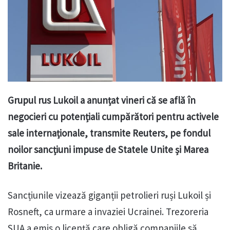
Grupul rus Lukoil a anunțat vineri că se află în
negocieri cu potențiali cumpărători pentru activele
sale internaționale, transmite Reuters, pe fondul
noilor sancțiuni impuse de Statele Unite și Marea
Britanie.
Sancțiunile vizează giganții petrolieri ruși Lukoil și
Rosneft, ca urmare a invaziei Ucrainei. Trezoreria
SUA a emis o licență care obligă companiile să