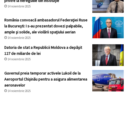
privire la neregulile din instituție
14 noiembrie 2025
România convoacă ambasadorul Federaţiei Ruse
la Bucureşti: I s-au prezentat dovezi palpabile,
ample şi solide, ale violării spaţiului aerian
14 noiembrie 2025
Datoria de stat a Republicii Moldova a depășit
127 de miliarde de lei
14 noiembrie 2025
Guvernul preia temporar activele Lukoil de la
Aeroportul Chișinău pentru a asigura alimentarea
aeronavelor
14 noiembrie 2025