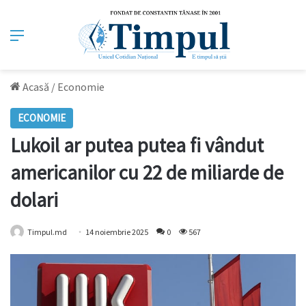
Meniu
Acasă
/
Economie
ECONOMIE
Lukoil ar putea putea fi vândut
americanilor cu 22 de miliarde de
dolari
Timpul.md
14 noiembrie 2025
0
567