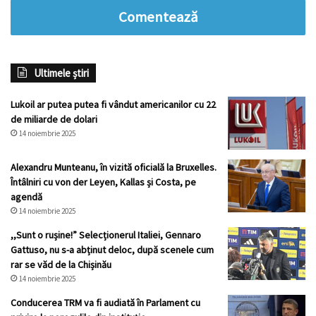
Comentează
Ultimele știri
Lukoil ar putea putea fi vândut americanilor cu 22
de miliarde de dolari
14 noiembrie 2025
Alexandru Munteanu, în vizită oficială la Bruxelles.
Întâlniri cu von der Leyen, Kallas și Costa, pe
agendă
14 noiembrie 2025
,,Sunt o rușine!” Selecționerul Italiei, Gennaro
Gattuso, nu s-a abținut deloc, după scenele cum
rar se văd de la Chișinău
14 noiembrie 2025
Conducerea TRM va fi audiată în Parlament cu