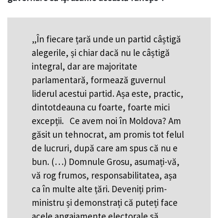
„În fiecare țară unde un partid câștigă
alegerile, și chiar dacă nu le câștigă
integral, dar are majoritate
parlamentară, formează guvernul
liderul acestui partid. Așa este, practic,
dintotdeauna cu foarte, foarte mici
excepții. Ce avem noi în Moldova? Am
găsit un tehnocrat, am promis tot felul
de lucruri, după care am spus că nu e
bun. (…) Domnule Grosu, asumați-vă,
vă rog frumos, responsabilitatea, așa
ca în multe alte țări. Deveniți prim-
ministru și demonstrați că puteți face
acele angajamente electorale să