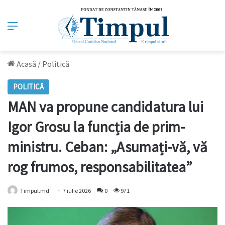
Meniu
Acasă
/
Politică
POLITICĂ
MAN va propune candidatura lui
Igor Grosu la funcția de prim-
ministru. Ceban: „Asumați-vă, vă
rog frumos, responsabilitatea”
Timpul.md
7 iulie 2026
0
971