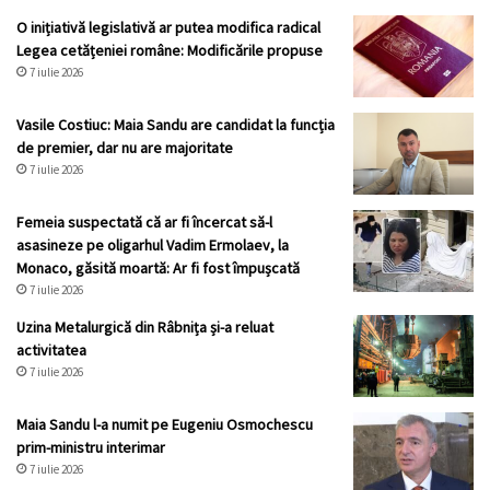
O inițiativă legislativă ar putea modifica radical
Legea cetățeniei române: Modificările propuse
7 iulie 2026
Vasile Costiuc: Maia Sandu are candidat la funcția
de premier, dar nu are majoritate
7 iulie 2026
Femeia suspectată că ar fi încercat să-l
asasineze pe oligarhul Vadim Ermolaev, la
Monaco, găsită moartă: Ar fi fost împușcată
7 iulie 2026
Uzina Metalurgică din Râbnița și-a reluat
activitatea
7 iulie 2026
Maia Sandu l-a numit pe Eugeniu Osmochescu
prim-ministru interimar
7 iulie 2026