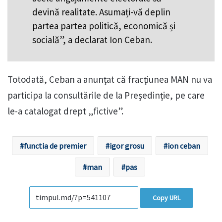
devină realitate. Asumați-vă deplin
partea partea politică, economică și
socială”, a declarat Ion Ceban.
Totodată, Ceban a anunțat că fracțiunea MAN nu va
participa la consultările de la Președinție, pe care
le-a catalogat drept „fictive”.
functia de premier
igor grosu
ion ceban
man
pas
Copy URL