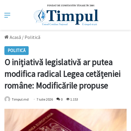
Meniu
Acasă
/
Politică
POLITICĂ
O inițiativă legislativă ar putea
modifica radical Legea cetățeniei
române: Modificările propuse
Timpul.md
7 iulie 2026
0
1.153