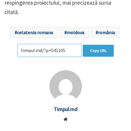
respingerea proiectului, mai precizează sursa
citată.
cetatenia romana
moldova
românia
Copy URL
Timpul.md
Website