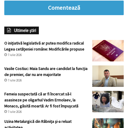
Comentează
Ultimele știri
O inițiativă legislativă ar putea modifica radical
Legea cetățeniei române: Modificările propuse
7 iulie 2026
Vasile Costiuc: Maia Sandu are candidat la funcția
de premier, dar nu are majoritate
7 iulie 2026
Femeia suspectată că ar fi încercat să-l
asasineze pe oligarhul Vadim Ermolaev, la
Monaco, găsită moartă: Ar fi fost împușcată
7 iulie 2026
Uzina Metalurgică din Râbnița și-a reluat
activitatea