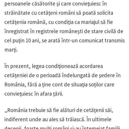
persoanele căsătorite şi care convieţuiesc în
străinătate cu cetăţeni români să poată solicita
cetăţenia română, cu condiţia ca mariajul să fie
înregistrat în registrele româneşti de stare civilă de
cel puţin 10 ani, se arată într-un comunicat transmis
marţi.
În prezent, legea condiţionează acordarea
cetăţeniei de o perioadă îndelungată de şedere în
România, fără a ţine cont de situaţia soţilor care
convieţuiesc în afara ţării.
„România trebuie să fie alături de cetăţenii săi,
indiferent unde au ales să trăiască. În ultimele
decenii, foarte mulţi români şi-au întemeiat familii