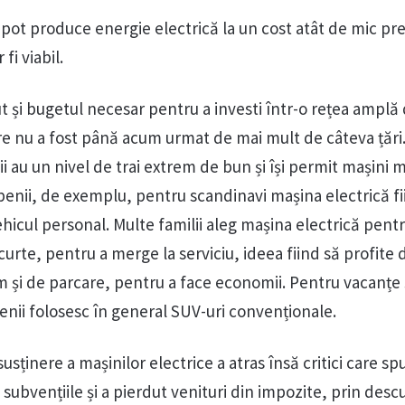
i pot produce energie electrică la un cost atât de mic p
fi viabil.
ut și bugetul necesar pentru a investi într-o rețea amplă d
e nu a fost până acum urmat de mai mult de câteva țări.
i au un nivel de trai extrem de bun și își permit mașini m
nii, de exemplu, pentru scandinavi mașina electrică fi
ehicul personal. Multe familii aleg mașina electrică pentr
urte, pentru a merge la serviciu, ideea fiind să profite 
m și de parcare, pentru a face economii. Pentru vacanțe ș
enii folosesc în general SUV-uri convenționale.
sținere a mașinilor electrice a atras însă critici care sp
u subvențiile și a pierdut venituri din impozite, prin desc