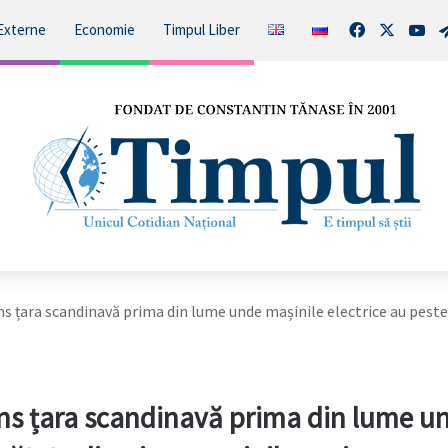
Facebook
X
You
Externe
Economie
Timpul Liber
s țara scandinavă prima din lume unde mașinile electrice au pest
ns țara scandinavă prima din lume u