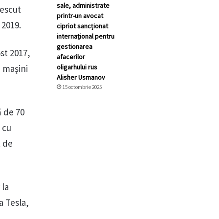
sale, administrate
rescut
printr-un avocat
 2019.
cipriot sancționat
internațional pentru
gestionarea
st 2017,
afacerilor
oligarhului rus
e mașini
Alisher Usmanov
15 octombrie 2025
ă de 70
 cu
t de
 la
a Tesla,