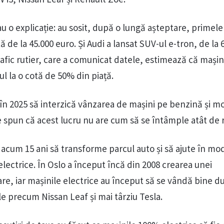
au o explicație: au sosit, după o lungă așteptare, primele
ă de la 45.000 euro. Și Audi a lansat SUV-ul e-tron, de la 
rafic rutier, care a comunicat datele, estimează că mașin
ul la o cotă de 50% din piață.
 în 2025 să interzică vânzarea de mașini pe benzină și m
e spun că acest lucru nu are cum să se întâmple atât de
 acum 15 ani să transforme parcul auto și să ajute în mod
lectrice. În Oslo a început încă din 2008 crearea unei
are, iar mașinile electrice au început să se vândă bine d
e precum Nissan Leaf și mai târziu Tesla.