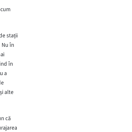
recum
e stații
 Nu în
ai
ind în
u a
de
i alte
un că
urajarea