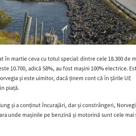
t în martie ceva cu totul special: dintre cele 18.300 de m
este 10.700, adică 58%, au fost mașini 100% electrice. Es
orvegia și este uimitor, dacă ținem cont că în țările UE
n piață.
ung și a conținut încurajări, dar și constrângeri, Norvegi
țara unde mașinile pe benzină și motorină sunt cele ma