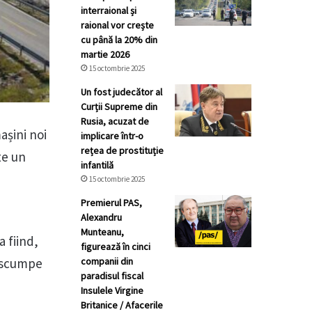
interraional și
raional vor crește
cu până la 20% din
martie 2026
15 octombrie 2025
Un fost judecător al
Curții Supreme din
Rusia, acuzat de
așini noi
implicare într-o
rețea de prostituție
te un
infantilă
15 octombrie 2025
Premierul PAS,
Alexandru
Munteanu,
a fiind,
figurează în cinci
companii din
i scumpe
paradisul fiscal
Insulele Virgine
Britanice / Afacerile