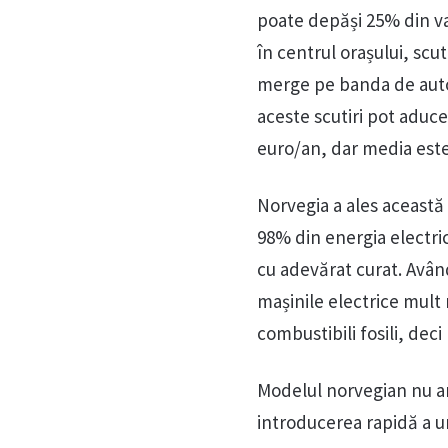
poate depăși 25% din val
în centrul orașului, scut
merge pe banda de autouz
aceste scutiri pot aduce
euro/an, dar media este
Norvegia a ales această 
98% din energia electri
cu adevărat curat. Având
mașinile electrice mult 
combustibili fosili, deci
Modelul norvegian nu ar 
introducerea rapidă a u