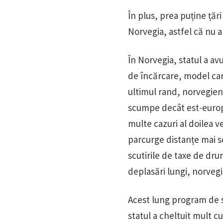
În plus, prea puține țăr
Norvegia, astfel că nu ar 
În Norvegia, statul a av
de încărcare, model car
ultimul rand, norvegieni
scumpe decât est-europe
multe cazuri al doilea v
parcurge distanțe mai sc
scutirile de taxe de dru
deplasări lungi, norvegi
Acest lung program de su
statul a cheltuit mult c