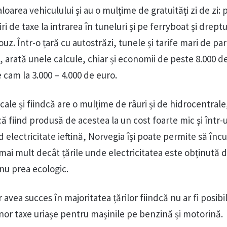
oarea vehiculului și au o mulțime de gratuități zi de zi: 
iri de taxe la intrarea în tuneluri și pe ferryboat și dreptu
. Într-o țară cu autostrăzi, tunele și tarife mari de pa
, arată unele calcule, chiar și economii de peste 8.000 d
 cam la 3.000 – 4.000 de euro.
cale și fiindcă are o mulțime de râuri și de hidrocentrale
că fiind produsă de acestea la un cost foarte mic și într
 electricitate ieftină, Norvegia își poate permite să înc
mai mult decât țările unde electricitatea este obținută d
 nu prea ecologic.
avea succes în majoritatea țărilor fiindcă nu ar fi posibi
nor taxe uriașe pentru mașinile pe benzină și motorină.