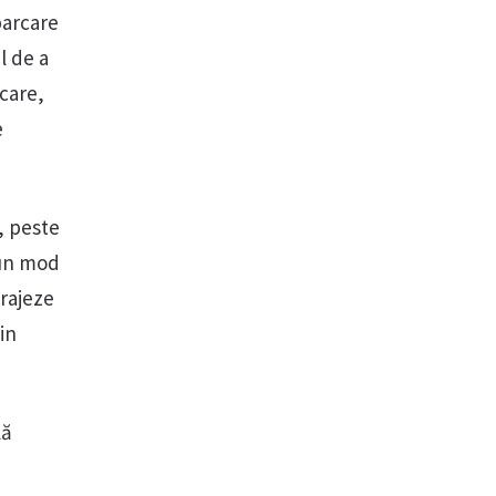
parcare
l de a
rcare,
e
, peste
-un mod
urajeze
in
lă