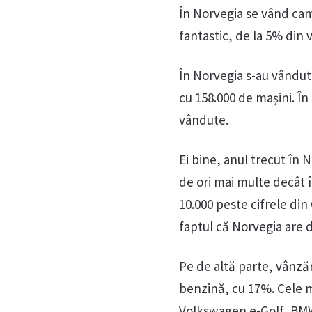
În Norvegia se vând cam
fantastic, de la 5% din 
În Norvegia s-au vândut 
cu 158.000 de mașini. În
vândute.
Ei bine, anul trecut în 
de ori mai multe decât î
10.000 peste cifrele di
faptul că Norvegia are d
Pe de altă parte, vânzăr
benzină, cu 17%. Cele m
Volkswagen e-Golf, BMW 