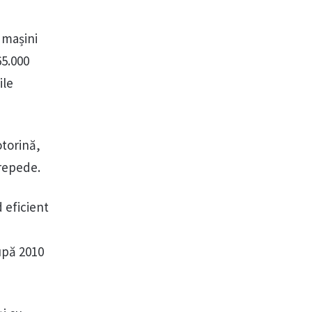
 mașini
65.000
ile
otorină,
 repede.
 eficient
upă 2010