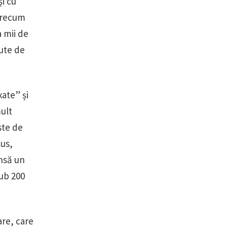
și cu
 precum
 mii de
sute de
xate” și
mult
ste de
lus,
însă un
sub 200
are, care