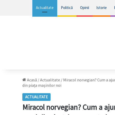
Actualitate
Politică
Opinii
Istorie
Acasă
/
Actualitate
/
Miracol norvegian? Cum a ajun
din piața mașinilor noi
ACTUALITATE
Miracol norvegian? Cum a aju