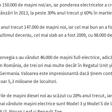
 150.000 de mașini noi/an, iar ponderea electricelor a c
vânzări în 2013, la peste 30% anul trecut și 60% în martie
anul trecut 147.000 de mașini noi, iar cel mai bun an a fo
 ultimul deceniu, cel mai slab an a fost 2009, cu 98.000 d
Norvegia s-au vândut 46.000 de mașini full-electrice, adic
n România, de trei ori mai multe decât în Regatul Unit și
n Germania. Valoarea este impresionantă dacă ținem con
oar 5,3 milioane de locuitori.
ile de mașini diesel noi au scăzut cu 28% anul trecut, iar
ai vândute mașini electrice sunt Model 3 și Model S de l
i3, Nissan Leaf și Renault Zoe.