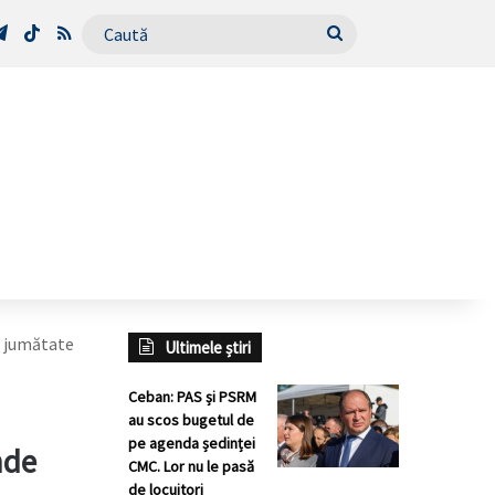
Tube
Telegram
TikTok
RSS
Caută
e jumătate
Ultimele știri
Ceban: PAS și PSRM
au scos bugetul de
pe agenda ședinței
nde
CMC. Lor nu le pasă
de locuitori