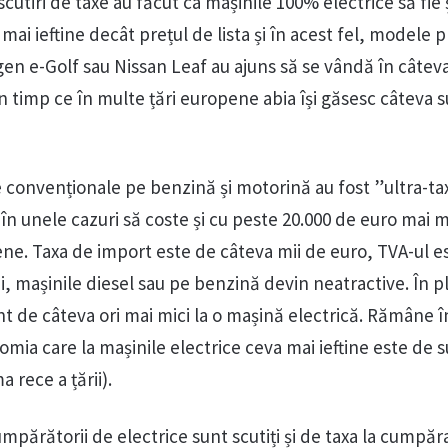
scutiri de taxe au făcut ca mașinile 100% electrice să fie 
mai ieftine decât prețul de lista și în acest fel, modele
en e-Golf sau Nissan Leaf au ajuns să se vândă în câteva
n timp ce în multe țări europene abia își găsesc câteva 
e convenționale pe benzină și motorină au fost ”ultra-ta
în unele cazuri să coste și cu peste 20.000 de euro mai 
ene. Taxa de import este de câteva mii de euro, TVA-ul e
ii, mașinile diesel sau pe benzină devin neatractive. În p
unt de câteva ori mai mici la o mașină electrică. Rămâne 
mia care la mașinile electrice ceva mai ieftine este de 
 rece a țării).
umpărătorii de electrice sunt scutiți și de taxa la cumpăr