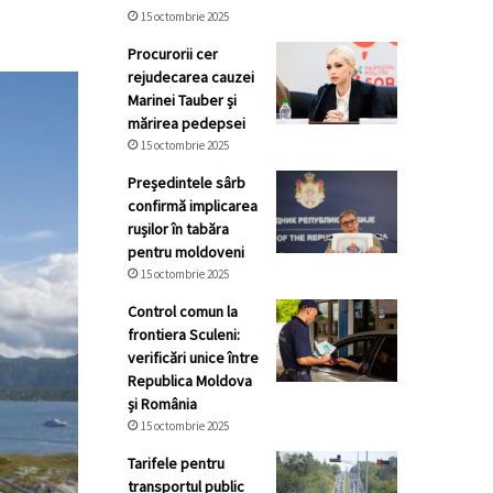
15 octombrie 2025
Procurorii cer
rejudecarea cauzei
Marinei Tauber și
mărirea pedepsei
15 octombrie 2025
Președintele sârb
confirmă implicarea
rușilor în tabăra
pentru moldoveni
15 octombrie 2025
Control comun la
frontiera Sculeni:
verificări unice între
Republica Moldova
și România
15 octombrie 2025
Tarifele pentru
transportul public