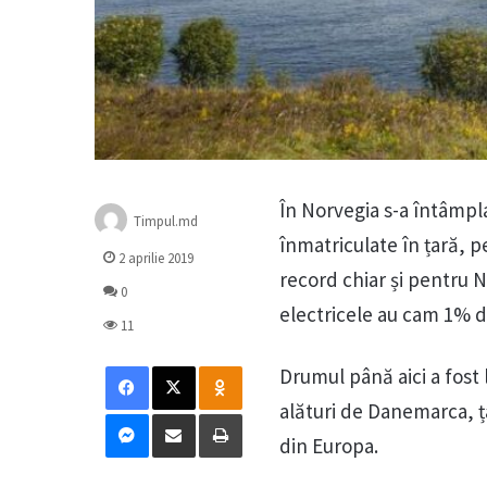
În Norvegia s-a întâmpla
Timpul.md
înmatriculate în țară, p
2 aprilie 2019
record chiar și pentru N
0
electricele au cam 1% di
11
Facebook
X
Odnoklassniki
Drumul până aici a fost l
alături de Danemarca, 
Messenger
Distribuie prin mail
Tipărește
din Europa.