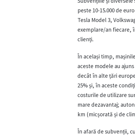
Subvențiile și diversele 
peste 10-15.000 de euro 
Tesla Model 3, Volkswag
exemplare/an fiecare, î
clienți.
În același timp, mașinil
aceste modele au ajuns 
decât în alte țări europ
25% și, în aceste condiț
costurile de utilizare s
mare dezavantaj; autono
km (micșorată și de clima
În afară de subvenții, c