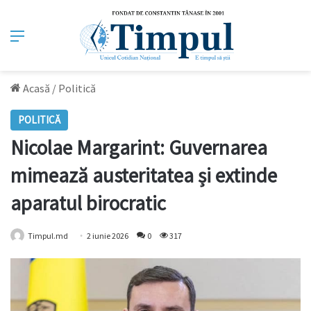
Meniu
Acasă
/
Politică
POLITICĂ
Nicolae Margarint: Guvernarea
mimează austeritatea și extinde
aparatul birocratic
Timpul.md
2 iunie 2026
0
317