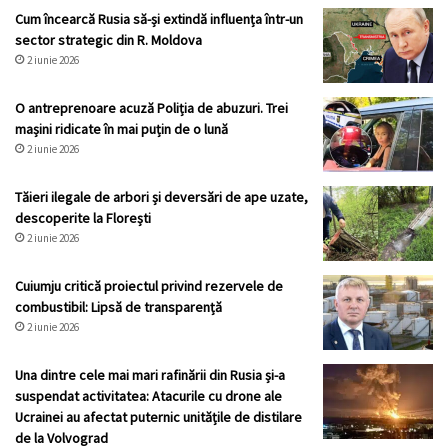
Cum încearcă Rusia să-și extindă influența într-un
sector strategic din R. Moldova
2 iunie 2026
O antreprenoare acuză Poliția de abuzuri. Trei
mașini ridicate în mai puțin de o lună
2 iunie 2026
Tăieri ilegale de arbori și deversări de ape uzate,
descoperite la Florești
2 iunie 2026
Cuiumju critică proiectul privind rezervele de
combustibil: Lipsă de transparență
2 iunie 2026
Una dintre cele mai mari rafinării din Rusia și-a
suspendat activitatea: Atacurile cu drone ale
Ucrainei au afectat puternic unitățile de distilare
de la Volvograd