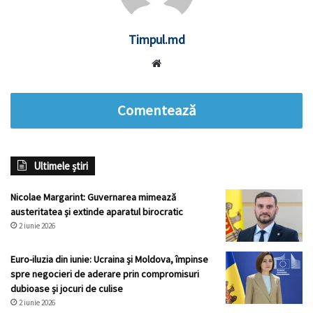
Timpul.md
Website
Comentează
Ultimele știri
Nicolae Margarint: Guvernarea mimează
austeritatea și extinde aparatul birocratic
2 iunie 2026
Euro-iluzia din iunie: Ucraina și Moldova, împinse
spre negocieri de aderare prin compromisuri
dubioase și jocuri de culise
2 iunie 2026