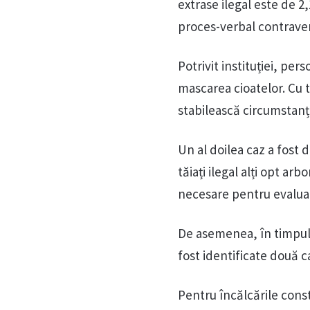
extrase ilegal este de 2
proces-verbal contraven
Potrivit instituției, pe
mascarea cioatelor. Cu t
stabilească circumstanț
Un al doilea caz a fost 
tăiați ilegal alți opt ar
necesare pentru evaluar
De asemenea, în timpul u
fost identificate două c
Pentru încălcările cons