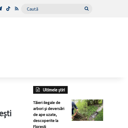
Tube
Telegram
TikTok
RSS
Caută
Ultimele știri
Tăieri ilegale de
arbori și deversări
ești
de ape uzate,
descoperite la
Florești