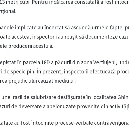
,13 metri cubi. Pentru încălcarea constatată a fost întoc
țional.
rsoanele implicate au încercat să ascundă urmele faptei p
oate acestea, inspectorii au reușit să documenteze cazul
ele producerii acestuia.
depistat în parcela 18D a pădurii din zona Vertiujeni, und
bori de specie pin. În prezent, inspectorii efectuează proc
ea prejudiciului cauzat mediului.
nei razii de salubrizare desfășurate în localitatea Ghin
azuri de deversare a apelor uzate provenite din activități
tatate au fost întocmite procese-verbale contravențional