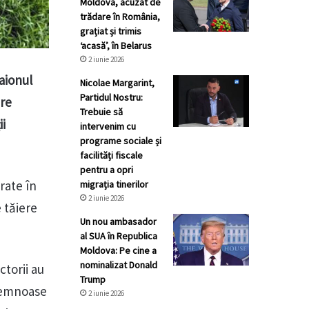
Moldova, acuzat de
trădare în România,
grațiat și trimis
‘acasă’, în Belarus
2 iunie 2026
raionul
Nicolae Margarint,
Partidul Nostru:
are
Trebuie să
ii
intervenim cu
programe sociale și
facilități fiscale
pentru a opri
rate în
migrația tinerilor
2 iunie 2026
e tăiere
Un nou ambasador
al SUA în Republica
Moldova: Pe cine a
nominalizat Donald
ctorii au
Trump
 lemnoase
2 iunie 2026