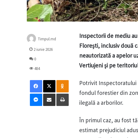
Inspectorii de mediu au 
Timpul.md
Florești, inclusiv două c
2 iunie 2026
neautorizată a apelor uza
0
Vertiujeni și pe teritoriu
484
Facebook
X
Odnoklassniki
Potrivit Inspectoratului
fondul forestier din zon
Messenger
Distribuie prin mail
Tipărește
ilegală a arborilor.
În primul caz, au fost tă
estimat prejudiciul adus