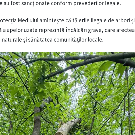
 au fost sancționate conform prevederilor legale.
tecția Mediului amintește că tăierile ilegale de arbori și
 a apelor uzate reprezintă încălcări grave, care afecte
 naturale și sănătatea comunităților locale.