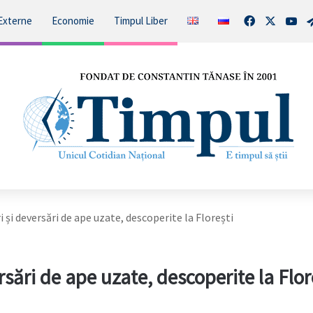
Facebook
X
You
Externe
Economie
Timpul Liber
i și deversări de ape uzate, descoperite la Florești
ersări de ape uzate, descoperite la Flor