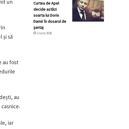
mit un
Curtea de Apel
decide astăzi
soarta lui Dorin
Damir în dosarul de
rin
șantaj
2 iunie 2026
 și să
e au fost
edurile
dești, au
 casnice.
e, iar