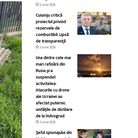
2 iunie 2026
Cuiumju critică
proiectul privind
rezervele de
combustibil: Lipsă
de transparență
2 iunie 2026
Una dintre cele mai
mari rafinării din
Rusia și-a
suspendat
activitatea:
Atacurile cu drone
ale Ucrainei au
afectat puternic
unitățile de distilare
de la Volvograd
2 iunie 2026
Șeful spionajului din