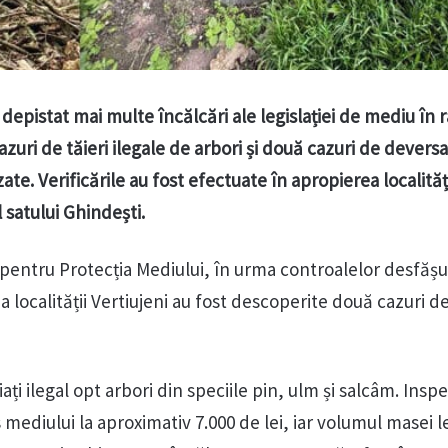
depistat mai multe încălcări ale legislației de mediu în 
azuri de tăieri ilegale de arbori și două cazuri de devers
te. Verificările au fost efectuate în apropierea localităț
l satului Ghindești.
 pentru Protecția Mediului, în urma controalelor desfășu
a localității Vertiujeni au fost descoperite două cazuri d
iați ilegal opt arbori din speciile pin, ulm și salcâm. Inspe
 mediului la aproximativ 7.000 de lei, iar volumul masei