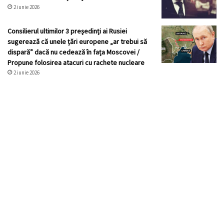
2 iunie 2026
Consilierul ultimilor 3 președinți ai Rusiei
sugerează că unele țări europene „ar trebui să
dispară” dacă nu cedează în fața Moscovei /
Propune folosirea atacuri cu rachete nucleare
2 iunie 2026