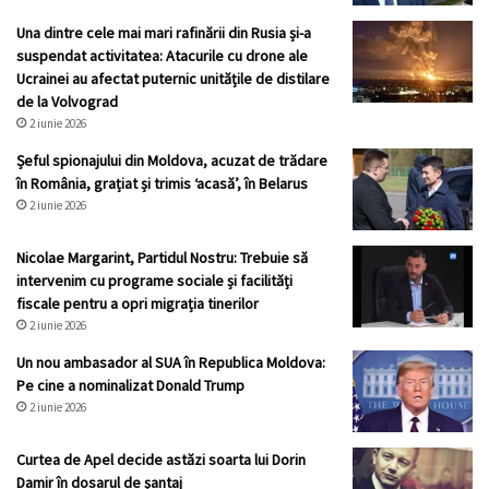
Una dintre cele mai mari rafinării din Rusia și-a
suspendat activitatea: Atacurile cu drone ale
Ucrainei au afectat puternic unitățile de distilare
de la Volvograd
2 iunie 2026
Șeful spionajului din Moldova, acuzat de trădare
în România, grațiat și trimis ‘acasă’, în Belarus
2 iunie 2026
Nicolae Margarint, Partidul Nostru: Trebuie să
intervenim cu programe sociale și facilități
fiscale pentru a opri migrația tinerilor
2 iunie 2026
Un nou ambasador al SUA în Republica Moldova:
Pe cine a nominalizat Donald Trump
2 iunie 2026
Curtea de Apel decide astăzi soarta lui Dorin
Damir în dosarul de șantaj