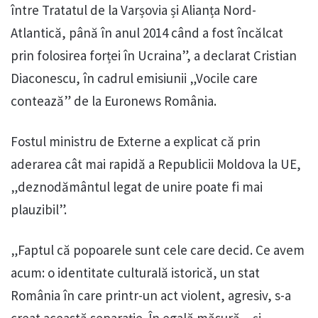
între Tratatul de la Varșovia și Alianța Nord-
Atlantică, până în anul 2014 când a fost încălcat
prin folosirea forței în Ucraina”, a declarat Cristian
Diaconescu, în cadrul emisiunii „Vocile care
contează” de la Euronews România.
Fostul ministru de Externe a explicat că prin
aderarea cât mai rapidă a Republicii Moldova la UE,
„deznodământul legat de unire poate fi mai
plauzibil”.
„Faptul că popoarele sunt cele care decid. Ce avem
acum: o identitate culturală istorică, un stat
România în care printr-un act violent, agresiv, s-a
creat această separație. În egală măsură – și