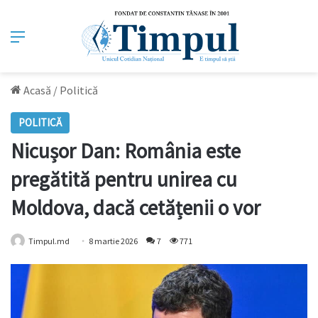
Meniu
Acasă
/
Politică
POLITICĂ
Nicușor Dan: România este
pregătită pentru unirea cu
Moldova, dacă cetățenii o vor
Timpul.md
8 martie 2026
7
771