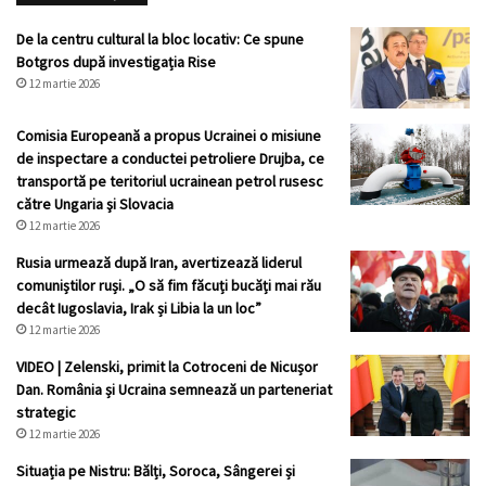
De la centru cultural la bloc locativ: Ce spune
Botgros după investigația Rise
12 martie 2026
Comisia Europeană a propus Ucrainei o misiune
de inspectare a conductei petroliere Drujba, ce
transportă pe teritoriul ucrainean petrol rusesc
către Ungaria şi Slovacia
12 martie 2026
Rusia urmează după Iran, avertizează liderul
comuniștilor ruși. „O să fim făcuți bucăți mai rău
decât Iugoslavia, Irak și Libia la un loc”
12 martie 2026
VIDEO | Zelenski, primit la Cotroceni de Nicușor
Dan. România și Ucraina semnează un parteneriat
strategic
12 martie 2026
Situația pe Nistru: Bălți, Soroca, Sângerei și