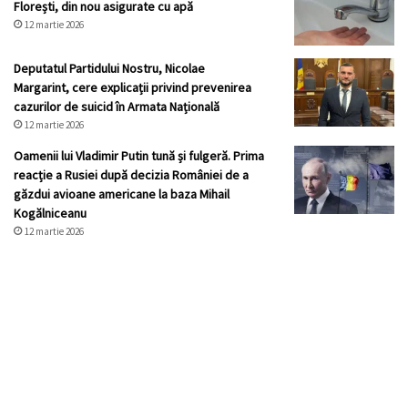
Florești, din nou asigurate cu apă
12 martie 2026
Deputatul Partidului Nostru, Nicolae
Margarint, cere explicații privind prevenirea
cazurilor de suicid în Armata Națională
12 martie 2026
Oamenii lui Vladimir Putin tună și fulgeră. Prima
reacție a Rusiei după decizia României de a
găzdui avioane americane la baza Mihail
Kogălniceanu
12 martie 2026