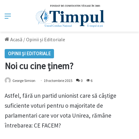
Meniu
Acasă
/
Opinii și Editoriale
OPINII ȘI EDITORIALE
Noi cu cine ținem?
George Simion
19 octombrie 2015
0
6
Astfel, fără un partid unionist care să câștige
suficiente voturi pentru o majoritate de
parlamentari care vor vota Unirea, rămâne
întrebarea: CE FACEM?