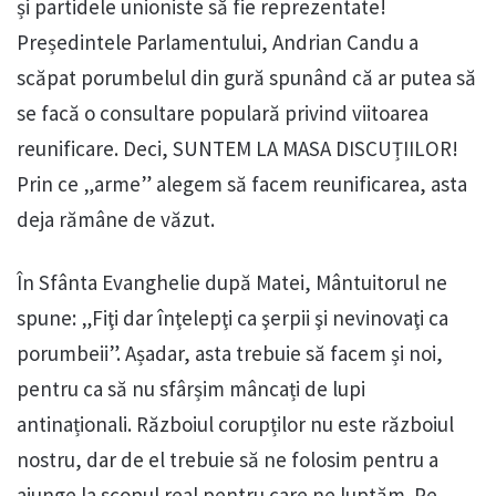
și partidele unioniste să fie reprezentate!
Președintele Parlamentului, Andrian Candu a
scăpat porumbelul din gură spunând că ar putea să
se facă o consultare populară privind viitoarea
reunificare. Deci, SUNTEM LA MASA DISCUȚIILOR!
Prin ce „arme” alegem să facem reunificarea, asta
deja rămâne de văzut.
În Sfânta Evanghelie după Matei, Mântuitorul ne
spune: „Fiţi dar înţelepţi ca şerpii şi nevinovaţi ca
porumbeii”. Așadar, asta trebuie să facem și noi,
pentru ca să nu sfârșim mâncați de lupi
antinaționali. Războiul corupților nu este războiul
nostru, dar de el trebuie să ne folosim pentru a
ajunge la scopul real pentru care ne luptăm. Pe