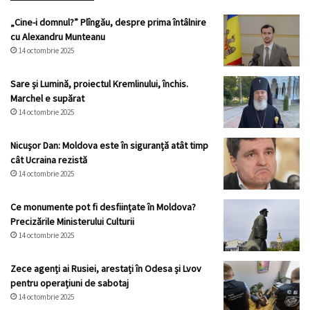
„Cine-i domnul?” Plîngău, despre prima întâlnire
cu Alexandru Munteanu
14 octombrie 2025
Sare și Lumină, proiectul Kremlinului, închis.
Marchel e supărat
14 octombrie 2025
Nicuşor Dan: Moldova este în siguranță atât timp
cât Ucraina rezistă
14 octombrie 2025
Ce monumente pot fi desființate în Moldova?
Precizările Ministerului Culturii
14 octombrie 2025
Zece agenți ai Rusiei, arestați în Odesa și Lvov
pentru operațiuni de sabotaj
14 octombrie 2025