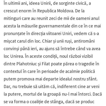
În ultimii ani, ideea Unirii, de sorginte civică, a
crescut enorm în Republica Moldova. De la
mitinguri care au reunit zeci de mii de oameni anul
acesta la măsurile guvernamentale din ce în ce mai
pronunțate în direcția viitoarei Uniri, vedem că s-a
mișcat carul din loc. Chiar și unii ruși, antiromâni
convinși până ieri, au ajuns să întrebe când va avea
loc Unirea. În aceste condiții, noul război vizibil
dintre Plahotniuc și Filat poate părea o tragedie în
contextul în care în perioade de acalmie politică
putem promova mai departe idealul nostru sfânt.
Dar, nu trebuie să uităm că, indiferent cine ar veni
la putere, mortul de la groapă nu-l mai întorci. Dacă
se va forma o coaliție de stânga, dacă se produc