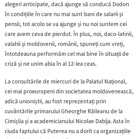
alegeri anticipate, dacă ajunge să conducă Dodon
în condițiile în care nu mai sunt bani de salarii și
pensii, tot acolo se va ajunge și nu noi suntem cei
care avem ceva de pierdut. În plus, noi, daco-latinii,
valahii și moldovenii, românii, spuneți cum vreți,
întotdeauna performăm cel mai bine în situații de
criză și ne unim abia în al 12-lea ceas.
La consultările de miercuri de la Palatul Național,
cei mai proeuropeni din societatea moldovenească,
adică unioniștii, au fost reprezentați prin
cuvântările primarului Gheorghe Răileanu de la
Cimișlia și a academicianului Nicolae Dabija. Asta în
ciuda faptului că Puterea nu a dorit ca organizațiile