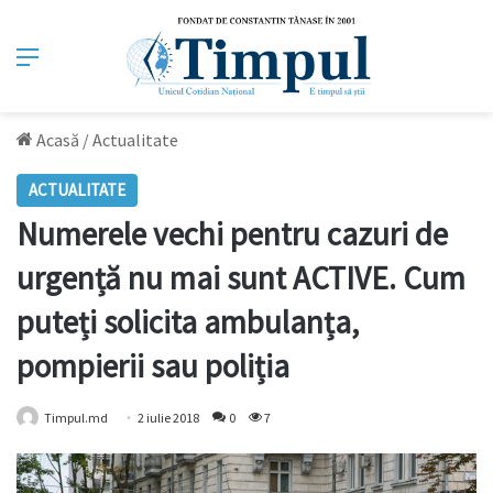
Meniu
Acasă
/
Actualitate
ACTUALITATE
Numerele vechi pentru cazuri de
urgență nu mai sunt ACTIVE. Cum
puteți solicita ambulanța,
pompierii sau poliția
Timpul.md
2 iulie 2018
0
7