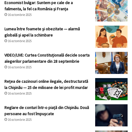
Economist bulgar: Suntem pe cale de a
falimenta, la fel ca România și Franța
16 octombrie 2025
Lumea între foamete și obezitate — alarmă
globală și apel la schimbare
16 octombrie 2025
VIDEO/LIVE: Curtea Constituțională decide soarta
alegerilor parlamentare din 28 septembrie
16 octombrie 2025
Rețea de cazinouri online ilegale, destructurată
la Chișinău — 25 de milioane de lei profit murdar
16 octombrie 2025
Reglare de conturi într-o piață din Chișinău. Două
persoane au fost împușcate
16 octombrie 2025