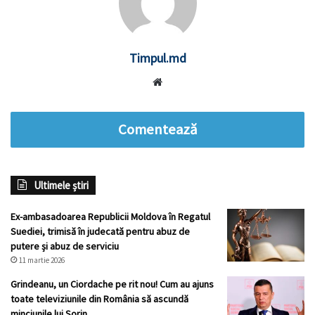
Timpul.md
Website
Comentează
Ultimele știri
Ex-ambasadoarea Republicii Moldova în Regatul
Suediei, trimisă în judecată pentru abuz de
putere și abuz de serviciu
11 martie 2026
Grindeanu, un Ciordache pe rit nou! Cum au ajuns
toate televiziunile din România să ascundă
minciunile lui Sorin