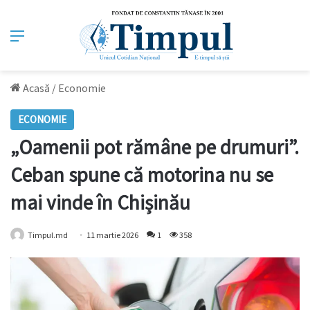
Meniu
Acasă
/
Economie
ECONOMIE
„Oamenii pot rămâne pe drumuri”.
Ceban spune că motorina nu se
mai vinde în Chișinău
Timpul.md
11 martie 2026
1
358