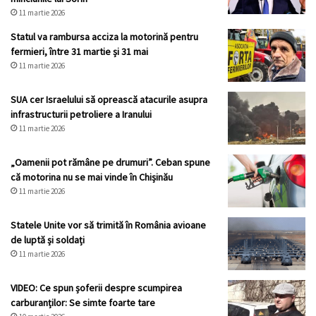
11 martie 2026
Statul va rambursa acciza la motorină pentru
fermieri, între 31 martie și 31 mai
11 martie 2026
SUA cer Israelului să oprească atacurile asupra
infrastructurii petroliere a Iranului
11 martie 2026
„Oamenii pot rămâne pe drumuri”. Ceban spune
că motorina nu se mai vinde în Chișinău
11 martie 2026
Statele Unite vor să trimită în România avioane
de luptă și soldați
11 martie 2026
VIDEO: Ce spun șoferii despre scumpirea
carburanților: Se simte foarte tare