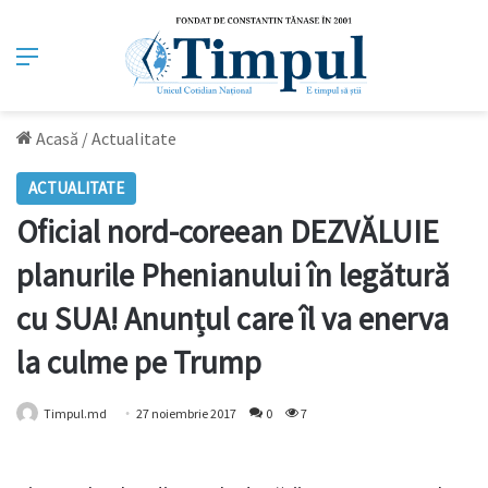
Meniu
Acasă
/
Actualitate
ACTUALITATE
Oficial nord-coreean DEZVĂLUIE
planurile Phenianului în legătură
cu SUA! Anunțul care îl va enerva
la culme pe Trump
Timpul.md
27 noiembrie 2017
0
7