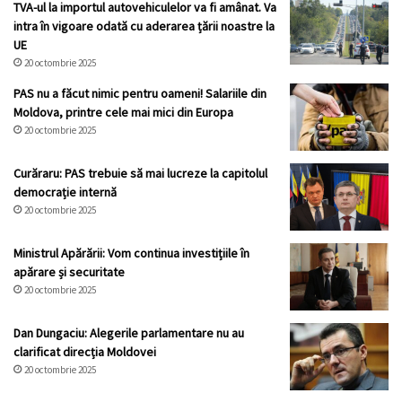
TVA-ul la importul autovehiculelor va fi amânat. Va
intra în vigoare odată cu aderarea țării noastre la
UE
20 octombrie 2025
PAS nu a făcut nimic pentru oameni! Salariile din
Moldova, printre cele mai mici din Europa
20 octombrie 2025
Curăraru: PAS trebuie să mai lucreze la capitolul
democrație internă
20 octombrie 2025
Ministrul Apărării: Vom continua investițiile în
apărare și securitate
20 octombrie 2025
Dan Dungaciu: Alegerile parlamentare nu au
clarificat direcția Moldovei
20 octombrie 2025