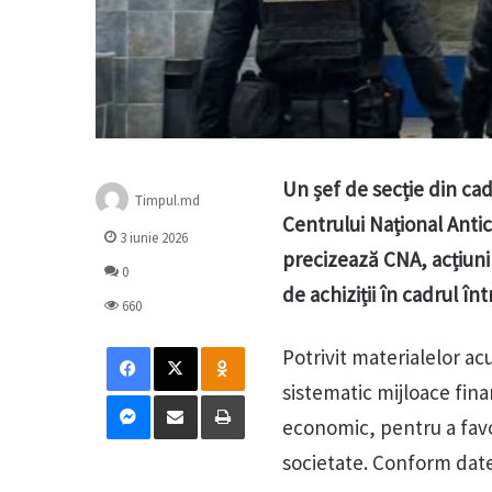
Un șef de secție din cad
Timpul.md
Centrului Național Antic
3 iunie 2026
precizează CNA, acțiuni
0
de achiziții în cadrul înt
660
Facebook
X
Odnoklassniki
Potrivit materialelor ac
sistematic mijloace fina
Messenger
Distribuie prin mail
Tipărește
economic, pentru a favor
societate. Conform datel