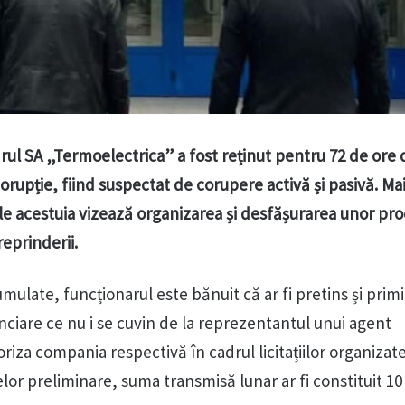
rul SA „Termoelectrica” a fost reținut pentru 72 de ore d
orupție, fiind suspectat de corupere activă și pasivă. Mai
le acestuia vizează organizarea și desfășurarea unor pr
reprinderii.
umulate, funcționarul este bănuit că ar fi pretins și prim
nciare ce nu i se cuvin de la reprezentantul unui agent
iza compania respectivă în cadrul licitațiilor organizat
or preliminare, suma transmisă lunar ar fi constituit 10 m