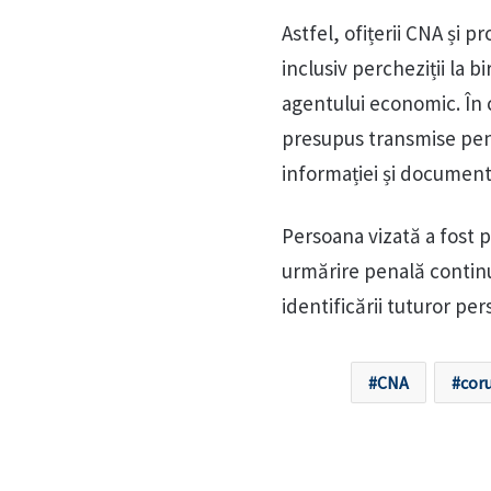
Astfel, ofițerii CNA și 
inclusiv percheziții la b
agentului economic. În c
presupus transmise pent
informației și documen
Persoana vizată a fost p
urmărire penală continuă
identificării tuturor pe
CNA
cor