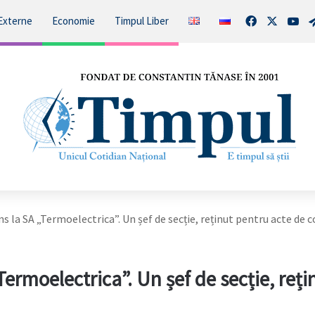
Facebook
X
You
Externe
Economie
Timpul Liber
ns la SA „Termoelectrica”. Un șef de secție, reținut pentru acte de c
Termoelectrica”. Un șef de secție, reți