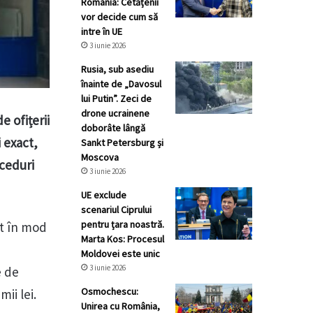
România: Cetățenii
vor decide cum să
intre în UE
3 iunie 2026
Rusia, sub asediu
înainte de „Davosul
lui Putin”. Zeci de
drone ucrainene
e ofițerii
doborâte lângă
 exact,
Sankt Petersburg și
Moscova
oceduri
3 iunie 2026
UE exclude
scenariul Ciprului
pentru țara noastră.
it în mod
Marta Kos: Procesul
Moldovei este unic
3 iunie 2026
e de
Osmochescu:
ii lei.
Unirea cu România,