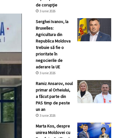
de corupție
3 iunie 2026
Serghei Ivanov, la
Bruxelles:
Agricultura din
Republica Moldova
trebuie să fie o
prioritate în
negocierile de
aderare la UE
3 iunie 2026
Ramiz Ansarov, noul
primar al Orheiului,
a făcut parte din
PAS timp de peste
un an
3 iunie 2026
Marta Kos, despre
unirea Moldovei cu