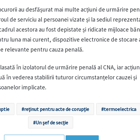
procurorii au desfășurat mai multe acțiuni de urmărire pen
iroul de serviciu al persoanei vizate și la sediul reprezent
adrul acestora au fost depistate și ridicate mijloace băn
ru luna mai curent, dispozitive electronice de stocare 
te relevante pentru cauza penală.
lasată în izolatorul de urmărire penală al CNA, iar acțiun
 în vederea stabilirii tuturor circumstanțelor cauzei și
rsoanelor implicate.
uptie
reținut pentru acte de corupție
termoelectrica
Un șef de secție