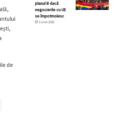
planul B dacă
ală,
negocierile cu UE
se împotmolesc
antului
2 iunie 2026
ești,
a
ile de