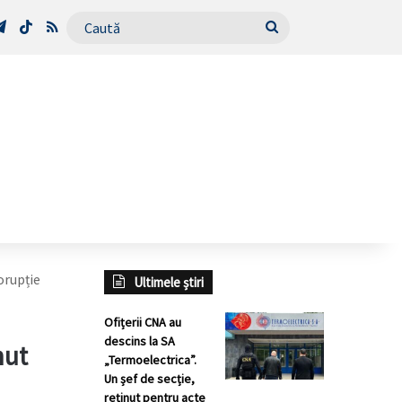
Tube
Telegram
TikTok
RSS
Caută
orupție
Ultimele știri
Ofițerii CNA au
descins la SA
nut
„Termoelectrica”.
Un șef de secție,
reținut pentru acte