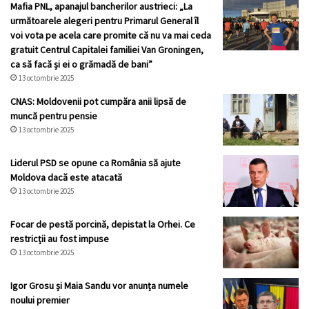
Mafia PNL, apanajul bancherilor austrieci: „La
următoarele alegeri pentru Primarul General îl
voi vota pe acela care promite că nu va mai ceda
gratuit Centrul Capitalei familiei Van Groningen,
ca să facă și ei o grămadă de bani”
13 octombrie 2025
CNAS: Moldovenii pot cumpăra anii lipsă de
muncă pentru pensie
13 octombrie 2025
Liderul PSD se opune ca România să ajute
Moldova dacă este atacată
13 octombrie 2025
Focar de pestă porcină, depistat la Orhei. Ce
restricții au fost impuse
13 octombrie 2025
Igor Grosu și Maia Sandu vor anunța numele
noului premier