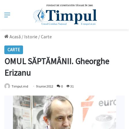
Meniu
Acasă
/
Istorie
/
Carte
CARTE
OMUL SĂPTĂMÂNII. Gheorghe
Erizanu
Timpul.md
9 iunie 2012
0
31