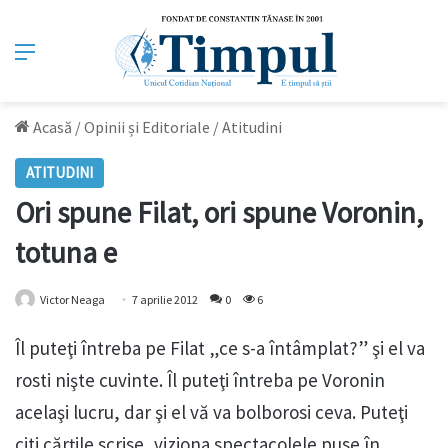
Meniu
Acasă
/
Opinii și Editoriale
/
Atitudini
ATITUDINI
Ori spune Filat, ori spune Voronin,
totuna e
Victor Neaga
7 aprilie 2012
0
6
Îl puteţi întreba pe Filat „ce s-a întâmplat?” şi el va
rosti nişte cuvinte. Îl puteţi întreba pe Voronin
acelaşi lucru, dar şi el vă va bolborosi ceva. Puteţi
citi cărţile scrise, viziona spectacolele puse în