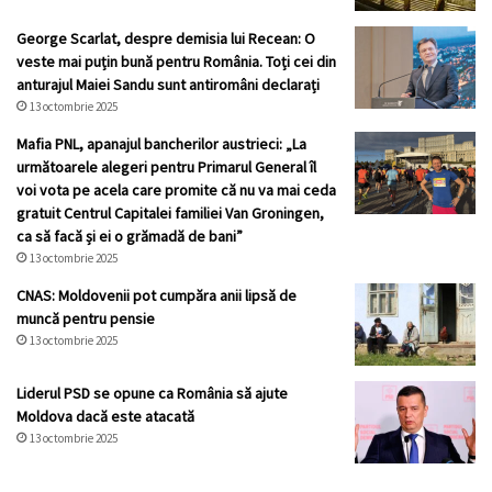
George Scarlat, despre demisia lui Recean: O
veste mai puțin bună pentru România. Toți cei din
anturajul Maiei Sandu sunt antiromâni declarați
13 octombrie 2025
Mafia PNL, apanajul bancherilor austrieci: „La
următoarele alegeri pentru Primarul General îl
voi vota pe acela care promite că nu va mai ceda
gratuit Centrul Capitalei familiei Van Groningen,
ca să facă și ei o grămadă de bani”
13 octombrie 2025
CNAS: Moldovenii pot cumpăra anii lipsă de
muncă pentru pensie
13 octombrie 2025
Liderul PSD se opune ca România să ajute
Moldova dacă este atacată
13 octombrie 2025