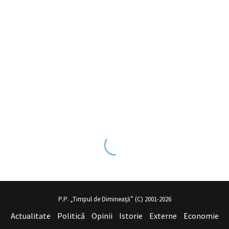
viye olduğu dışarıdan bakıldığında çok net şekilde
P.P. „Timpul de Dimineață” (C) 2001-2026
porno seyret
belli olan üvey anne
Actualitate
Politică
Opinii
Istorie
Externe
Economie