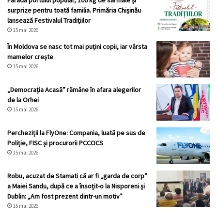
Parada portului popular, 100 kg de sarmale și
surprize pentru toată familia. Primăria Chișinău
lansează Festivalul Tradițiilor
15 mai 2026
În Moldova se nasc tot mai puțini copii, iar vârsta
mamelor crește
15 mai 2026
„Democrația Acasă” rămâne în afara alegerilor
de la Orhei
15 mai 2026
Percheziții la FlyOne: Compania, luată pe sus de
Poliție, FISC și procurorii PCCOCS
15 mai 2026
Robu, acuzat de Stamati că ar fi „garda de corp”
a Maiei Sandu, după ce a însoțit-o la Nisporeni și
Dublin: „Am fost prezent dintr-un motiv”
15 mai 2026