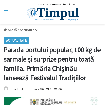
Meniu
Acasă
/
Actualitate
ACTUALITATE
Parada portului popular, 100 kg de
sarmale și surprize pentru toată
familia. Primăria Chișinău
lansează Festivalul Tradițiilor
Timpul.md
15 mai 2026
0
506