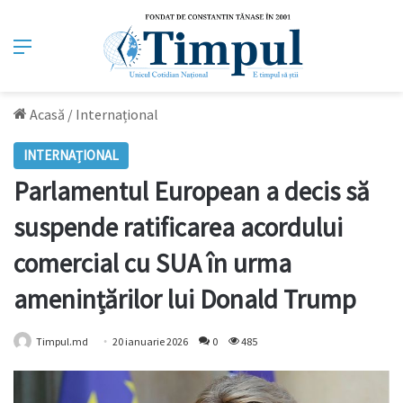
Meniu
Acasă
/
Internațional
INTERNAȚIONAL
Parlamentul European a decis să
suspende ratificarea acordului
comercial cu SUA în urma
amenințărilor lui Donald Trump
Timpul.md
20 ianuarie 2026
0
485