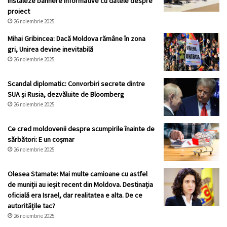
instaleze bannere informative cu datele despre
proiect
26 noiembrie 2025
Mihai Gribincea: Dacă Moldova rămâne în zona
gri, Unirea devine inevitabilă
26 noiembrie 2025
Scandal diplomatic: Convorbiri secrete dintre
SUA și Rusia, dezvăluite de Bloomberg
26 noiembrie 2025
Ce cred moldovenii despre scumpirile înainte de
sărbători: E un coșmar
26 noiembrie 2025
Olesea Stamate: Mai multe camioane cu astfel
de muniții au ieșit recent din Moldova. Destinația
oficială era Israel, dar realitatea e alta. De ce
autoritățile tac?
26 noiembrie 2025