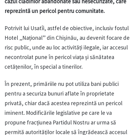
cazul clădirilor abandonate sau nesecurizate, care
reprezintă un pericol pentru comunitate.
Potrivit lui Usatîi, astfel de obiective, inclusiv fostul
Hotel „Național” din Chișinău, au devenit focare de
risc public, unde au loc activități ilegale, iar accesul
necontrolat pune în pericol viața și sănătatea
cetățenilor, în special a tinerilor.
În prezent, primăriile nu pot utiliza bani publici
pentru a securiza bunuri aflate în proprietate
privată, chiar dacă acestea reprezintă un pericol
iminent. Modificările legislative pe care le va
propune fracțiunea Partidul Nostru ar urma să
permită autorităților locale să îngrădească accesul