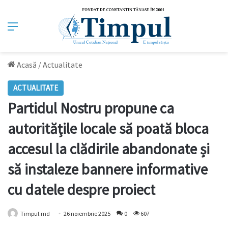
Meniu
Acasă
/
Actualitate
ACTUALITATE
Partidul Nostru propune ca
autoritățile locale să poată bloca
accesul la clădirile abandonate și
să instaleze bannere informative
cu datele despre proiect
Timpul.md
26 noiembrie 2025
0
607