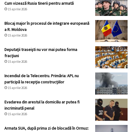
Cum vizează Rusia tinerii pentru armată
15 aprilie 2026
Blocaj major în procesul de integrare europeană
a R. Moldova
15 aprilie 2026
Deputații traseiști nu vor mai putea forma
fracțiuni
15 aprilie 2026
Incendiul de la Telecentru. Primăria: APL nu
participă la recepția construcțiilor
15 aprilie 2026
Evadarea din arestul la domiciliu ar putea fi
incriminată penal
15 aprilie 2026
Armata SUA, după prima zi de blocadă în Ormuz: