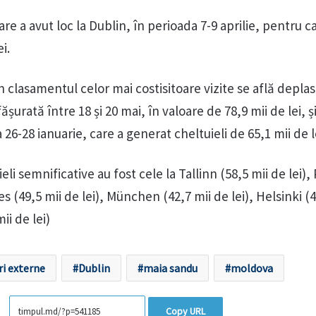
 a avut loc la Dublin, în perioada 7-9 aprilie, pentru c
i.
n clasamentul celor mai costisitoare vizite se află deplas
șurată între 18 și 20 mai, în valoare de 78,9 mii de lei, și 
26-28 ianuarie, care a generat cheltuieli de 65,1 mii de l
eli semnificative au fost cele la Tallinn (58,5 mii de lei),
les (49,5 mii de lei), München (42,7 mii de lei), Helsinki (4
mii de lei)
ri externe
Dublin
maia sandu
moldova
Copy URL