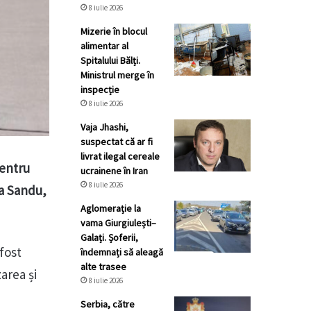
8 iulie 2026
Mizerie în blocul
alimentar al
Spitalului Bălți.
Ministrul merge în
inspecție
8 iulie 2026
Vaja Jhashi,
suspectat că ar fi
livrat ilegal cereale
pentru
ucrainene în Iran
8 iulie 2026
ia Sandu,
Aglomerație la
vama Giurgiulești–
Galați. Șoferii,
 fost
îndemnați să aleagă
alte trasee
zarea și
8 iulie 2026
Serbia, către