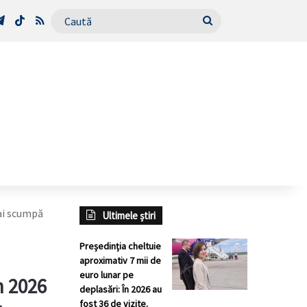
Tube
Telegram
TikTok
RSS
Caută
mai scumpă
Ultimele știri
Președinția cheltuie
aproximativ 7 mii de
euro lunar pe
n 2026
deplasări: În 2026 au
fost 36 de vizite.