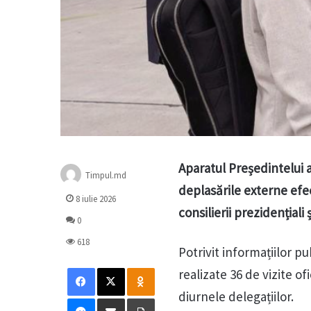
Aparatul Președintelui a
Timpul.md
deplasările externe efe
8 iulie 2026
consilierii prezidențiali și
0
618
Potrivit informațiilor pu
Facebook
X
Odnoklassniki
realizate 36 de vizite of
diurnele delegațiilor.
Messenger
Distribuie prin mail
Tipărește