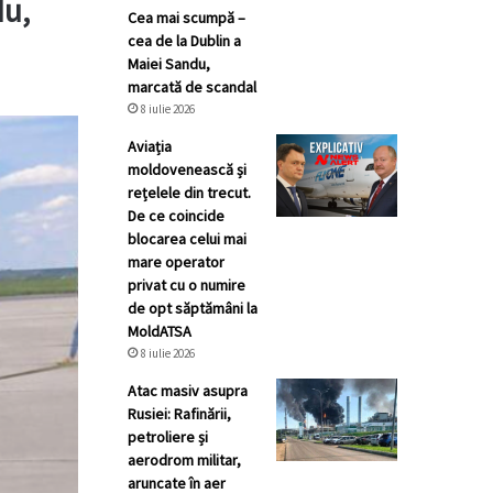
du,
Cea mai scumpă –
cea de la Dublin a
Maiei Sandu,
marcată de scandal
8 iulie 2026
Aviația
moldovenească și
rețelele din trecut.
De ce coincide
blocarea celui mai
mare operator
privat cu o numire
de opt săptămâni la
MoldATSA
8 iulie 2026
Atac masiv asupra
Rusiei: Rafinării,
petroliere și
aerodrom militar,
aruncate în aer