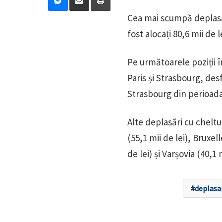
Cea mai scumpă deplasare
fost alocați 80,6 mii de le
Pe următoarele poziții î
Paris și Strasbourg, desfă
Strasbourg din perioada 
Alte deplasări cu cheltui
(55,1 mii de lei), Bruxel
de lei) și Varșovia (40,1 
deplasa