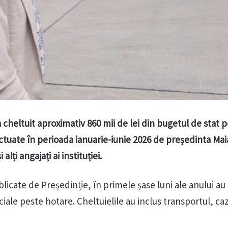
 cheltuit aproximativ 860 mii de lei din bugetul de stat 
ctuate în perioada ianuarie-iunie 2026 de președinta Ma
 alți angajați ai instituției.
blicate de Președinție, în primele șase luni ale anului au
iciale peste hotare. Cheltuielile au inclus transportul, ca