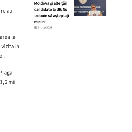
Moldova și alte țări
candidate la UE: Nu
are au
trebuie să așteptați
minuni
8 iulie 2026
area la
vizita la
ei.
 Praga
1,6 mii