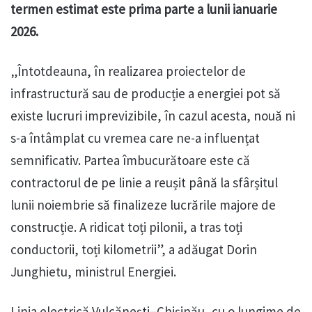
termen estimat este prima parte a lunii ianuarie
2026.
„Întotdeauna, în realizarea proiectelor de
infrastructură sau de producție a energiei pot să
existe lucruri imprevizibile, în cazul acesta, nouă ni
s-a întâmplat cu vremea care ne-a influențat
semnificativ. Partea îmbucurătoare este că
contractorul de pe linie a reușit până la sfârșitul
lunii noiembrie să finalizeze lucrările majore de
construcție. A ridicat toți pilonii, a tras toți
conductorii, toți kilometrii”, a adăugat Dorin
Junghietu, ministrul Energiei.
Linia electrică Vulcănești–Chișinău, cu o lungime de