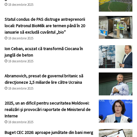
18 decembrie 2025
Statul condus de PAS distruge antreprenorii
locali: Patronul BioMilk are termen până în 20
ianuarie să excludă cuvântul „bio”
18 decembrie 2025
Ion Ceban, acuzat că transformă Ciocana în
junglă de beton
18 decembrie 2025
Abramovich, presat de guvernul britanic să
direcționeze 2,5 miliarde lire către Ucraina
18 decembrie 2025
2025, un an dificil pentru securitatea Moldovei:
realizări și provocări raportate de Ministerul de
Interne
18 decembrie 2025
Buget CEC 2026: aproape jumătate din bani merg