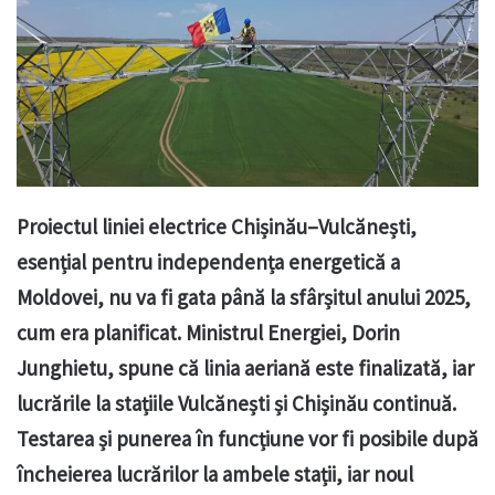
Proiectul liniei electrice Chișinău–Vulcănești,
esențial pentru independența energetică a
Moldovei, nu va fi gata până la sfârșitul anului 2025,
cum era planificat. Ministrul Energiei, Dorin
Junghietu, spune că linia aeriană este finalizată, iar
lucrările la stațiile Vulcănești și Chișinău continuă.
Testarea și punerea în funcțiune vor fi posibile după
încheierea lucrărilor la ambele stații, iar noul