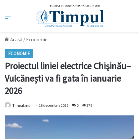
Meniu
Acasă
/
Economie
ECONOMIE
Proiectul liniei electrice Chișinău–
Vulcănești va fi gata în ianuarie
2026
Timpul.md
18 decembrie 2025
0
379