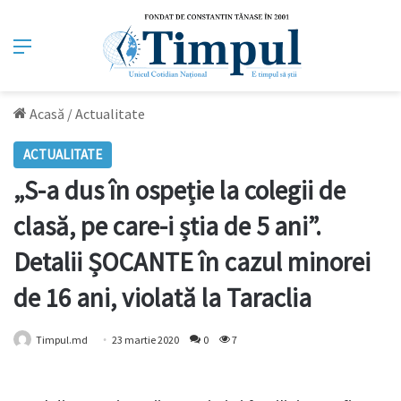
Meniu
Acasă
/
Actualitate
ACTUALITATE
„S-a dus în ospeție la colegii de
clasă, pe care-i știa de 5 ani”.
Detalii ȘOCANTE în cazul minorei
de 16 ani, violată la Taraclia
Timpul.md
23 martie 2020
0
7