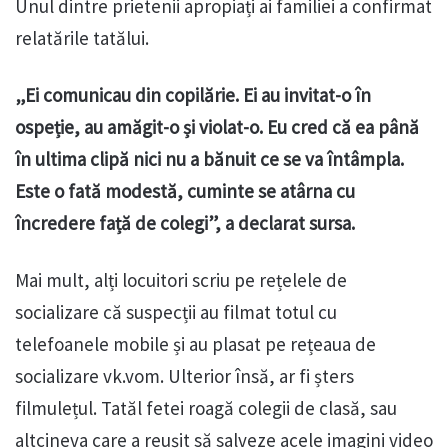
Unul dintre prietenii apropiați ai familiei a confirmat
relatările tatălui.
„Ei comunicau din copilărie. Ei au invitat-o în
ospeție, au amăgit-o și violat-o. Eu cred că ea până
în ultima clipă nici nu a bănuit ce se va întâmpla.
Este o fată modestă, cuminte se atârna cu
încredere față de colegi”, a declarat sursa.
Mai mult, alți locuitori scriu pe rețelele de
socializare că suspecții au filmat totul cu
telefoanele mobile și au plasat pe rețeaua de
socializare vk.vom. Ulterior însă, ar fi șters
filmulețul. Tatăl fetei roagă colegii de clasă, sau
altcineva care a reușit să salveze acele imagini video