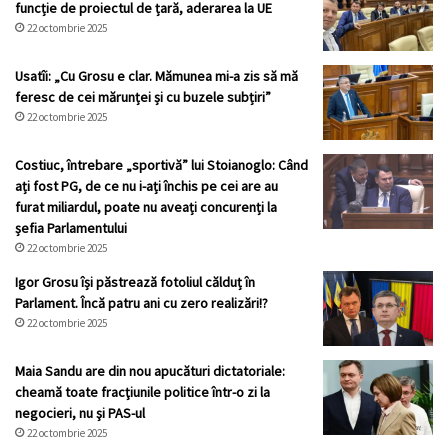
funcție de proiectul de țară, aderarea la UE
22 octombrie 2025
Usatîi: „Cu Grosu e clar. Mămunea mi-a zis să mă
feresc de cei mărunței și cu buzele subțiri”
22 octombrie 2025
Costiuc, întrebare „sportivă” lui Stoianoglo: Când
ați fost PG, de ce nu i-ați închis pe cei are au
furat miliardul, poate nu aveați concurenți la
șefia Parlamentului
22 octombrie 2025
Igor Grosu își păstrează fotoliul călduț în
Parlament. Încă patru ani cu zero realizări!?
22 octombrie 2025
Maia Sandu are din nou apucături dictatoriale:
cheamă toate fracţiunile politice într-o zi la
negocieri, nu şi PAS-ul
22 octombrie 2025