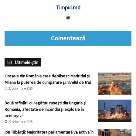
Timpul.md
Website
Comentează
Ultimele știri
Orașele din România care depășesc Madridul și
Milano la puterea de cumpărare și nivelul de trai
22 octombrie 2025
Două rafinării cu legături rusești din Ungaria și
România, afectate de incendiu și explozie în
aceeași zi
22 octombrie 2025
Ion Tăbârță: Majoritatea parlamentară va activa în