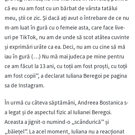
că eu nu am fost cu un bărbat de vârsta tatălui
meu, știi ce zic. Și dacă ați avut o întrebare de ce nu
m-am luat în gură cu o femeie asta, care face live-
uri pe TikTok, nu am de unde să scot atâtea cuvinte
și exprimări urâte ca ea. Deci, nu am cu cine să mă
iau în gură (…) Nu mă mai judeca pe mine pentru
ce am făcut la 13 ani, cu toții am fost proști, cu toții
am fost copii”, a declarat Iuliana Beregoi pe pagina
sa de Instagram.
În urmă cu câteva săptămâni, Andreea Bostanica s-
a legat și de aspectul fizic al Iulianei Beregoi.
Aceasta a jignit-o numind-o „scândurică” și
„băiețel”. La acel moment, Iuliana nu a reacționat