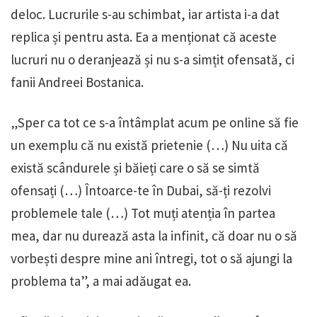
deloc. Lucrurile s-au schimbat, iar artista i-a dat
replica și pentru asta. Ea a menționat că aceste
lucruri nu o deranjează și nu s-a simțit ofensată, ci
fanii Andreei Bostanica.
„Sper ca tot ce s-a întâmplat acum pe online să fie
un exemplu că nu există prietenie (…) Nu uita că
există scândurele și băieți care o să se simtă
ofensați (…) Întoarce-te în Dubai, să-ți rezolvi
problemele tale (…) Tot muți atenția în partea
mea, dar nu durează asta la infinit, că doar nu o să
vorbești despre mine ani întregi, tot o să ajungi la
problema ta”, a mai adăugat ea.