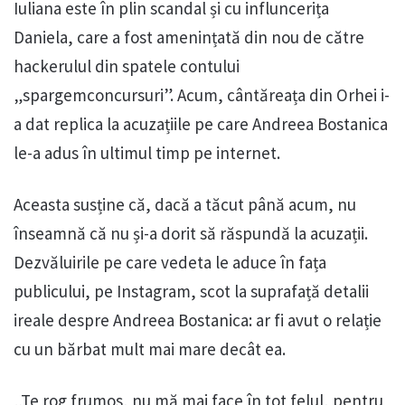
Iuliana este în plin scandal și cu influncerița
Daniela, care a fost amenințată din nou de către
hackerulul din spatele contului
„spargemconcursuri”. Acum, cântăreața din Orhei i-
a dat replica la acuzațiile pe care Andreea Bostanica
le-a adus în ultimul timp pe internet.
Aceasta susține că, dacă a tăcut până acum, nu
înseamnă că nu și-a dorit să răspundă la acuzații.
Dezvăluirile pe care vedeta le aduce în fața
publicului, pe Instagram, scot la suprafață detalii
ireale despre Andreea Bostanica: ar fi avut o relație
cu un bărbat mult mai mare decât ea.
„Te rog frumos, nu mă mai face în tot felul, pentru