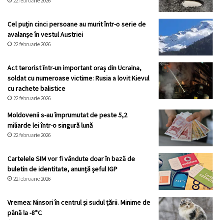
22 februarie 2026
Cel puțin cinci persoane au murit într-o serie de
avalanșe în vestul Austriei
22 februarie 2026
Act terorist într-un important oraș din Ucraina,
soldat cu numeroase victime: Rusia a lovit Kievul
cu rachete balistice
22 februarie 2026
Moldovenii s-au împrumutat de peste 5,2
miliarde lei într-o singură lună
22 februarie 2026
Cartelele SIM vor fi vândute doar în bază de
buletin de identitate, anunță șeful IGP
22 februarie 2026
Vremea: Ninsori în centrul și sudul țării. Minime de
până la -8°C