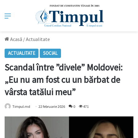
Meniu
Acasă
/
Actualitate
ACTUALITATE
SOCIAL
Scandal între ”divele” Moldovei:
„Eu nu am fost cu un bărbat de
vârsta tatălui meu”
Timpul.md
22 februarie 2026
0
471