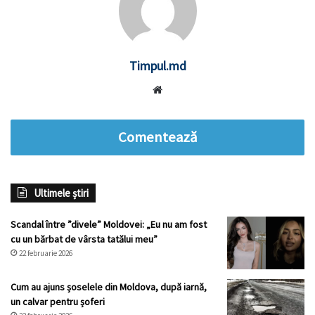
Timpul.md
Website
Comentează
Ultimele știri
Scandal între ”divele” Moldovei: „Eu nu am fost
cu un bărbat de vârsta tatălui meu”
22 februarie 2026
Cum au ajuns șoselele din Moldova, după iarnă,
un calvar pentru șoferi