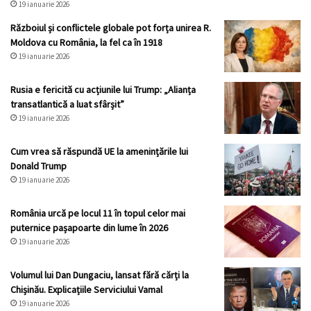
19 ianuarie 2026
Războiul și conflictele globale pot forța unirea R.
Moldova cu România, la fel ca în 1918
19 ianuarie 2026
Rusia e fericită cu acțiunile lui Trump: „Alianța
transatlantică a luat sfârșit”
19 ianuarie 2026
Cum vrea să răspundă UE la amenințările lui
Donald Trump
19 ianuarie 2026
România urcă pe locul 11 în topul celor mai
puternice pașapoarte din lume în 2026
19 ianuarie 2026
Volumul lui Dan Dungaciu, lansat fără cărți la
Chișinău. Explicațiile Serviciului Vamal
19 ianuarie 2026