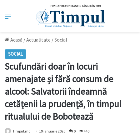
Meniu
Acasă
/
Actualitate
/
Social
SOCIAL
Scufundări doar în locuri
amenajate și fără consum de
alcool: Salvatorii îndeamnă
cetățenii la prudență, în timpul
ritualului de Bobotează
Timpul.md
19 ianuarie 2026
0
440