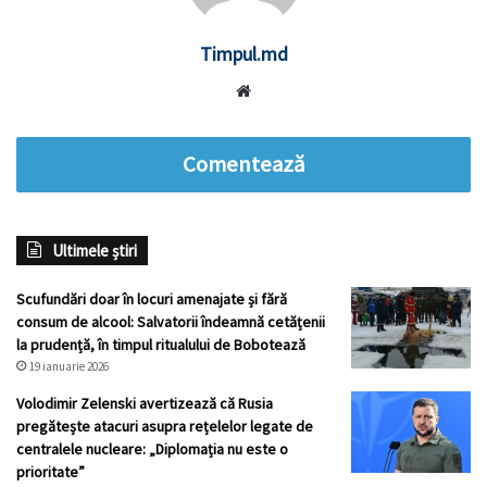
Timpul.md
Website
Comentează
Ultimele știri
Scufundări doar în locuri amenajate și fără
consum de alcool: Salvatorii îndeamnă cetățenii
la prudență, în timpul ritualului de Bobotează
19 ianuarie 2026
Volodimir Zelenski avertizează că Rusia
pregătește atacuri asupra rețelelor legate de
centralele nucleare: „Diplomația nu este o
prioritate”