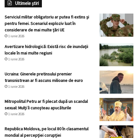
Ultimele știri
Serviciul militar obligatoriu ar putea fi extins și
pentru femei. Scenariul exploziv luat în
considerare de mai multe țări UE
1 iunie 2026
Avertizare hidrologică: Există risc de inundații
locale în mai multe regiuni
1 iunie 2026
Ucraina: Ginerele pretinsului premier
transnistrean ar fi ascuns milioane de euro
1 iunie 2026
Mitropolitul Petru ar fi plecat după un scandal
sexual: Mulți îi cunoșteau apucăturile
1 iunie 2026
Republica Moldova, pe locul 80 în clasamentul
mondial al percepției corupției