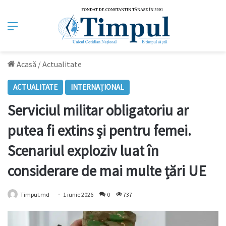
Meniu
Acasă
/
Actualitate
ACTUALITATE
INTERNAȚIONAL
Serviciul militar obligatoriu ar
putea fi extins și pentru femei.
Scenariul exploziv luat în
considerare de mai multe țări UE
Timpul.md
1 iunie 2026
0
737