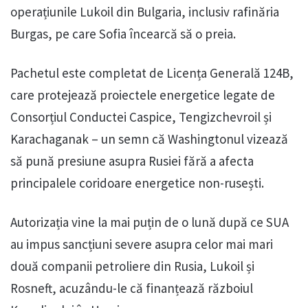
operațiunile Lukoil din Bulgaria, inclusiv rafinăria
Burgas, pe care Sofia încearcă să o preia.
Pachetul este completat de Licența Generală 124B,
care protejează proiectele energetice legate de
Consorțiul Conductei Caspice, Tengizchevroil și
Karachaganak – un semn că Washingtonul vizează
să pună presiune asupra Rusiei fără a afecta
principalele coridoare energetice non-rusești.
Autorizația vine la mai puțin de o lună după ce SUA
au impus sancțiuni severe asupra celor mai mari
două companii petroliere din Rusia, Lukoil și
Rosneft, acuzându-le că finanțează războiul