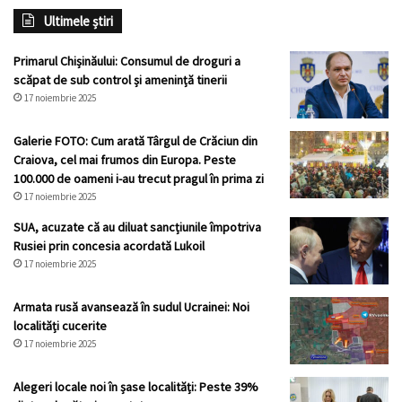
Ultimele știri
Primarul Chișinăului: Consumul de droguri a
scăpat de sub control și amenință tinerii
17 noiembrie 2025
Galerie FOTO: Cum arată Târgul de Crăciun din
Craiova, cel mai frumos din Europa. Peste
100.000 de oameni i-au trecut pragul în prima zi
17 noiembrie 2025
SUA, acuzate că au diluat sancțiunile împotriva
Rusiei prin concesia acordată Lukoil
17 noiembrie 2025
Armata rusă avansează în sudul Ucrainei: Noi
localități cucerite
17 noiembrie 2025
Alegeri locale noi în șase localități: Peste 39%