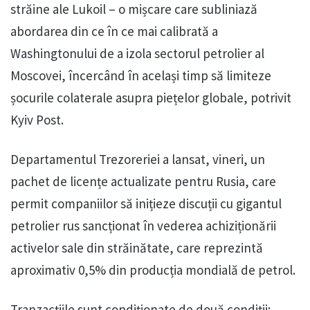
străine ale Lukoil – o mișcare care subliniază
abordarea din ce în ce mai calibrată a
Washingtonului de a izola sectorul petrolier al
Moscovei, încercând în același timp să limiteze
șocurile colaterale asupra piețelor globale, potrivit
Kyiv Post.
Departamentul Trezoreriei a lansat, vineri, un
pachet de licențe actualizate pentru Rusia, care
permit companiilor să inițieze discuții cu gigantul
petrolier rus sancționat în vederea achiziționării
activelor sale din străinătate, care reprezintă
aproximativ 0,5% din producția mondială de petrol.
Tranzacțiile sunt condiționate de două condiții: