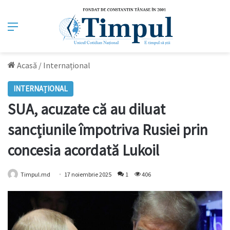
Meniu
Acasă
/
Internațional
INTERNAȚIONAL
SUA, acuzate că au diluat
sancțiunile împotriva Rusiei prin
concesia acordată Lukoil
Timpul.md
17 noiembrie 2025
1
406