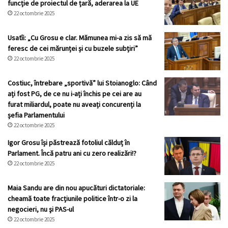
funcție de proiectul de țară, aderarea la UE
22 octombrie 2025
Usatîi: „Cu Grosu e clar. Mămunea mi-a zis să mă
feresc de cei mărunței și cu buzele subțiri”
22 octombrie 2025
Costiuc, întrebare „sportivă” lui Stoianoglo: Când
ați fost PG, de ce nu i-ați închis pe cei are au
furat miliardul, poate nu aveați concurenți la
șefia Parlamentului
22 octombrie 2025
Igor Grosu își păstrează fotoliul călduț în
Parlament. Încă patru ani cu zero realizări!?
22 octombrie 2025
Maia Sandu are din nou apucături dictatoriale:
cheamă toate fracţiunile politice într-o zi la
negocieri, nu şi PAS-ul
22 octombrie 2025