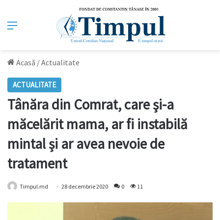
Meniu
Acasă
/
Actualitate
ACTUALITATE
Tânăra din Comrat, care şi-a
măcelărit mama, ar fi instabilă
mintal și ar avea nevoie de
tratament
Timpul.md
28 decembrie 2020
0
11