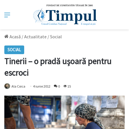
Meniu
Acasă
/
Actualitate
/
Social
SOCIAL
Tinerii – o pradă uşoară pentru
escroci
Ala Coica
4 iunie 2012
0
15