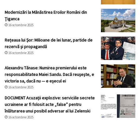
Modernizări la Mănăstirea Eroilor Români din
Ţiganca
16 octombrie 2025
Rețeaua lui Șor: Milioane de lei lunar, partide de
rezervă și propagandă
16 octombrie 2025
Alexandru Tănase: Numirea premierului este
responsabilitatea Maiei Sandu. Dacă reușește, e
victoria sa, dacă nu — e eșecul ei
16 octombrie 2025
DOCUMENT Acuzații explozive: serviciile secrete
ucrainene ar fi folosit acte „false” pentru
înlăturarea unui posibil adversar al lui Zelenski
16 octombrie 2025