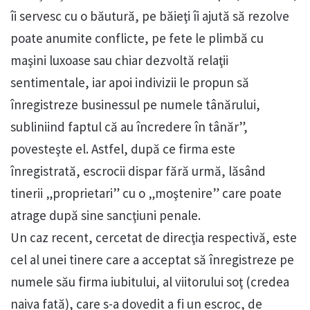
îi servesc cu o băutură, pe băieţi îi ajută să rezolve
poate anumite conflicte, pe fete le plimbă cu
maşini luxoase sau chiar dezvoltă relaţii
sentimentale, iar apoi indivizii le propun să
înregistreze businessul pe numele tânărului,
subliniind faptul că au încredere în tânăr”,
povesteşte el. Astfel, după ce firma este
înregistrată, escrocii dispar fără urmă, lăsând
tinerii „proprietari” cu o „moştenire” care poate
atrage după sine sancţiuni penale.
Un caz recent, cercetat de direcţia respectivă, este
cel al unei tinere care a acceptat să înregistreze pe
numele său firma iubitului, al viitorului soţ (credea
naiva fată), care s-a dovedit a fi un escroc, de