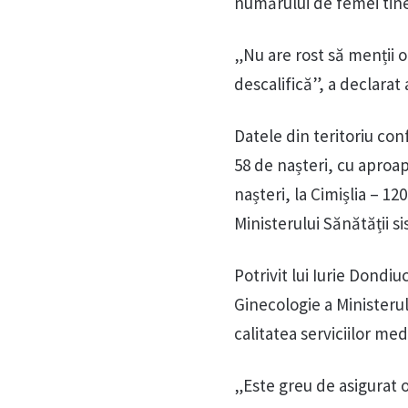
numărului de femei tiner
„Nu are rost să menții 
descalifică”, a declarat 
Datele din teritoriu con
58 de nașteri, cu aproap
nașteri, la Cimișlia – 120
Ministerului Sănătății sis
Potrivit lui Iurie Dondi
Ginecologie a Ministeru
calitatea serviciilor med
„Este greu de asigurat o 