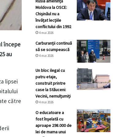
Rusia amenință
Moldova la OSCE:
Chișinăul nu a
învățat lecțiile
conflictului din 1992
4 mai 2026
Carburanții continuă
ul începe
să se scumpească
025 au
4 mai 2026
Un bloc ilegal cu
patru etaje,
a lipsei
construit printre
case la Stăuceni:
italului
Vecinii, nemulțumiți
nate către
4 mai 2026
O educatoare a
fost înșelată cu
aproape 298.000 de
erii
lei de mama unui