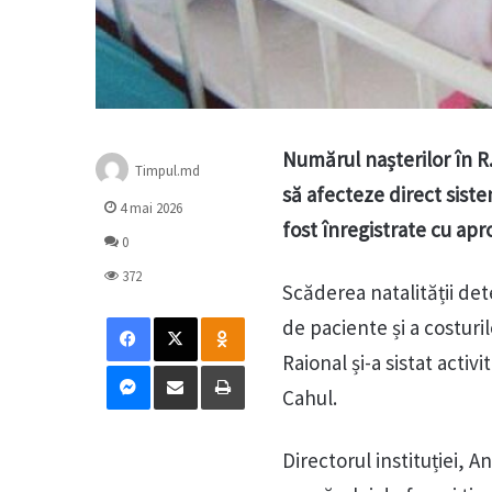
Numărul nașterilor în R
Timpul.md
să afecteze direct siste
4 mai 2026
fost înregistrate cu apr
0
372
Scăderea natalității det
Facebook
X
Odnoklassniki
de paciente și a costuri
Raional și-a sistat activ
Messenger
Distribuie prin mail
Tipărește
Cahul.
Directorul instituției, A