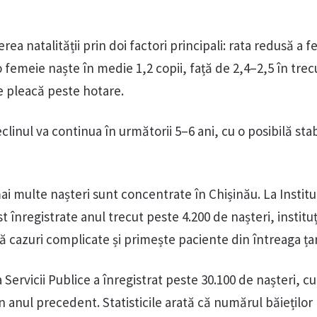
rea natalității prin doi factori principali: rata redusă a fer
o femeie naște în medie 1,2 copii, față de 2,4–2,5 în trecu
e pleacă peste hotare.
clinul va continua în următorii 5–6 ani, cu o posibilă stab
ai multe nașteri sunt concentrate în Chișinău. La Institu
t înregistrate anul trecut peste 4.200 de nașteri, instituț
ă cazuri complicate și primește paciente din întreaga ța
a Servicii Publice a înregistrat peste 30.100 de nașteri, cu
n anul precedent. Statisticile arată că numărul băieților