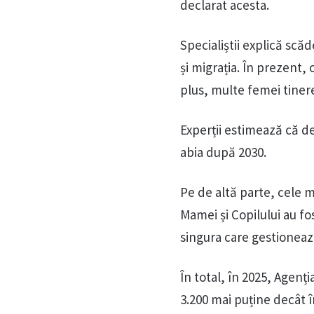
declarat acesta.
Specialiștii explică scăde
și migrația. În prezent, 
plus, multe femei tiner
Experții estimează că de
abia după 2030.
Pe de altă parte, cele m
Mamei și Copilului au fos
singura care gestioneaz
În total, în 2025, Agenți
3.200 mai puține decât î