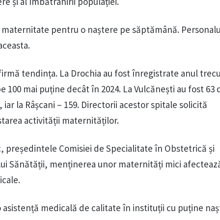
e și al îmbătrânirii populației.
o maternitate pentru o naștere pe săptămână. Personalu
aceasta.
firmă tendința. La Drochia au fost înregistrate anul trec
e 100 mai puține decât în 2024. La Vulcănești au fost 63 
, iar la Râșcani – 159. Directorii acestor spitale solicită
tarea activității maternităților.
uc, președintele Comisiei de Specialitate în Obstetrică și
lui Sănătății, menținerea unor maternități mici afecteaz
icale.
asistență medicală de calitate în instituții cu puține nașt