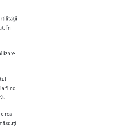
tilității
t. În
ilizare
tul
ia fiind
ră.
 circa
 născuți