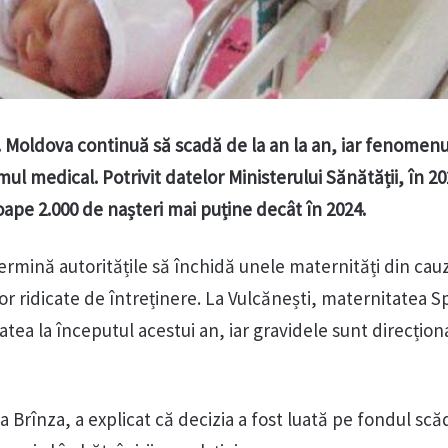
. Moldova continuă să scadă de la an la an, iar fenomen
mul medical. Potrivit datelor Ministerului Sănătății, în 2
oape 2.000 de nașteri mai puține decât în 2024.
ermină autoritățile să închidă unele maternități din cauz
lor ridicate de întreținere. La Vulcănești, maternitatea Sp
itatea la începutul acestui an, iar gravidele sunt direcțio
na Brînza, a explicat că decizia a fost luată pe fondul scăd