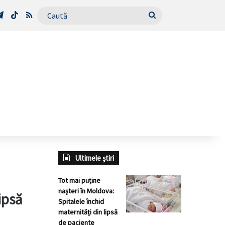
Tube
Telegram
TikTok
RSS
Caută
Ultimele știri
Tot mai puține
nașteri în Moldova:
ipsă
Spitalele închid
maternități din lipsă
de paciente