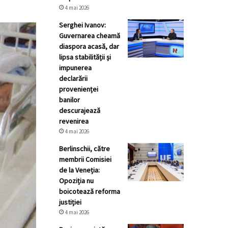
4 mai 2026
Serghei Ivanov:
Guvernarea cheamă
diaspora acasă, dar
lipsa stabilității și
impunerea
declarării
provenienței
banilor
descurajează
revenirea
4 mai 2026
Berlinschii, către
membrii Comisiei
de la Veneția:
Opoziția nu
boicotează reforma
justiției
4 mai 2026