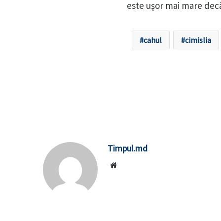
este ușor mai mare decât
cahul
cimislia
Timpul.md
Website