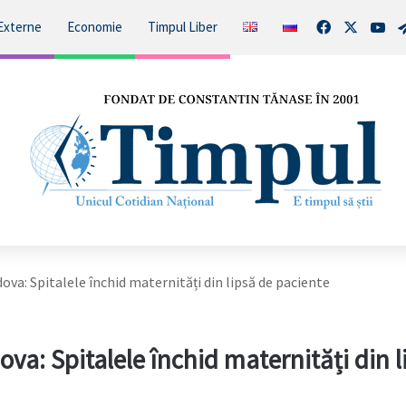
Facebook
X
You
Externe
Economie
Timpul Liber
ova: Spitalele închid maternități din lipsă de paciente
ova: Spitalele închid maternități din l