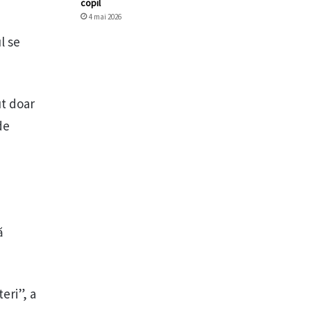
copil
4 mai 2026
l se
ut doar
de
ă
eri”, a