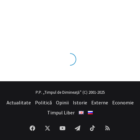
s tecrübesinin ve üst
sex izle
seviye olduğu dışarıdan bakıldığında
P.P. „Timpul de Dimineață” (C) 2001-2025
Actualitate
Politică
Opinii
Istorie
Externe
Economie
Timpul Liber
Facebook
X
YouTube
Telegram
TikTok
RSS