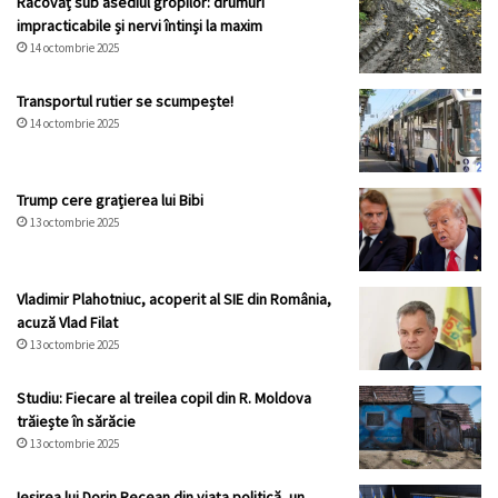
Racovăț sub asediul gropilor: drumuri
impracticabile și nervi întinși la maxim
14 octombrie 2025
Transportul rutier se scumpește!
14 octombrie 2025
Trump cere grațierea lui Bibi
13 octombrie 2025
Vladimir Plahotniuc, acoperit al SIE din România,
acuză Vlad Filat
13 octombrie 2025
Studiu: Fiecare al treilea copil din R. Moldova
trăiește în sărăcie
13 octombrie 2025
Ieșirea lui Dorin Recean din viața politică, un