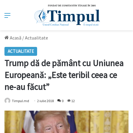
Meniu
Acasă
/
Actualitate
ACTUALITATE
Trump dă de pământ cu Uniunea
Europeană: „Este teribil ceea ce
ne-au făcut”
Timpul.md
2 iulie 2018
0
12