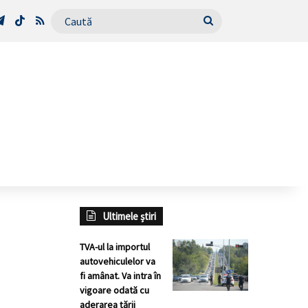
Tube
Telegram
TikTok
RSS
Caută
Ultimele știri
TVA-ul la importul
autovehiculelor va
fi amânat. Va intra în
vigoare odată cu
aderarea țării