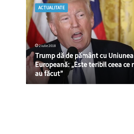
dă
ACTUALITATE
de
pământ
cu
Uniunea
Europeană:
„Este
2 iulie 2018
teribil
ceea
Trump dă de pământ cu Uniunea
ce
Europeană: „Este teribil ceea ce 
ne-
au făcut”
au
făcut”