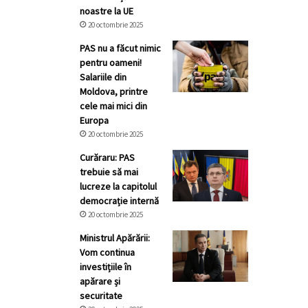
noastre la UE
20 octombrie 2025
PAS nu a făcut nimic
pentru oameni!
Salariile din
Moldova, printre
cele mai mici din
Europa
20 octombrie 2025
Curăraru: PAS
trebuie să mai
lucreze la capitolul
democrație internă
20 octombrie 2025
Ministrul Apărării:
Vom continua
investițiile în
apărare și
securitate