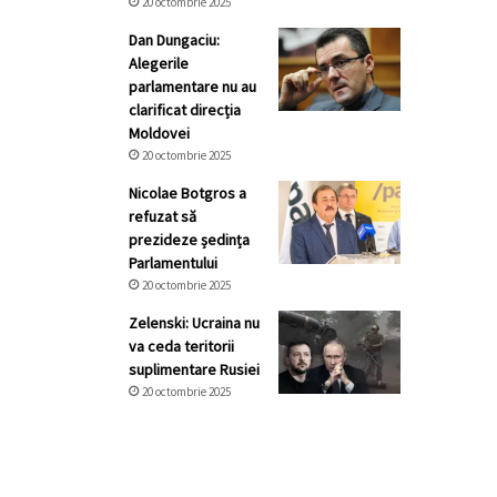
20 octombrie 2025
Dan Dungaciu:
Alegerile
parlamentare nu au
clarificat direcția
Moldovei
20 octombrie 2025
Nicolae Botgros a
refuzat să
prezideze ședința
Parlamentului
20 octombrie 2025
Zelenski: Ucraina nu
va ceda teritorii
suplimentare Rusiei
20 octombrie 2025