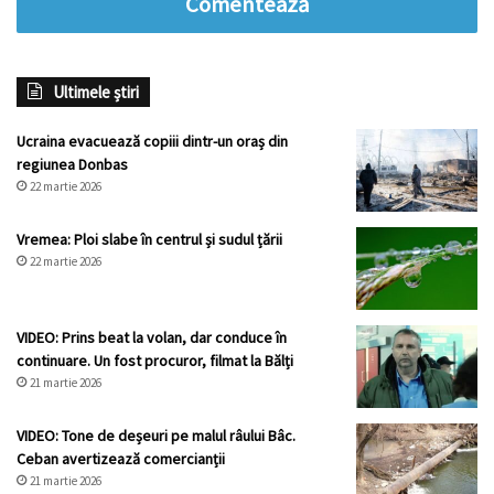
Comentează
Ultimele știri
Ucraina evacuează copiii dintr-un oraș din
regiunea Donbas
22 martie 2026
Vremea: Ploi slabe în centrul și sudul țării
22 martie 2026
VIDEO: Prins beat la volan, dar conduce în
continuare. Un fost procuror, filmat la Bălți
21 martie 2026
VIDEO: Tone de deșeuri pe malul râului Bâc.
Ceban avertizează comercianții
21 martie 2026