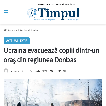
Meniu
Acasă
/
Actualitate
ACTUALITATE
Ucraina evacuează copiii dintr-un
oraș din regiunea Donbas
Timpul.md
22 martie 2026
0
440