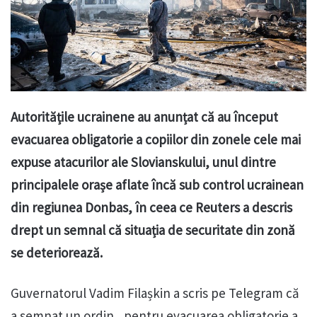
Autoritățile ucrainene au anunțat că au început
evacuarea obligatorie a copiilor din zonele cele mai
expuse atacurilor ale Slovianskului, unul dintre
principalele orașe aflate încă sub control ucrainean
din regiunea Donbas, în ceea ce Reuters a descris
drept un semnal că situația de securitate din zonă
se deteriorează.
Guvernatorul Vadim Filașkin a scris pe Telegram că
a semnat un ordin „pentru evacuarea obligatorie a