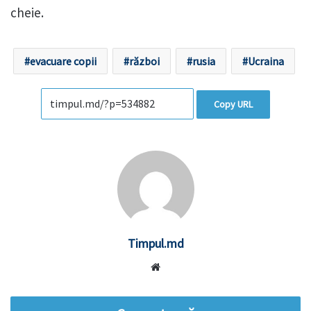
cheie.
evacuare copii
război
rusia
Ucraina
Copy URL
Timpul.md
Website