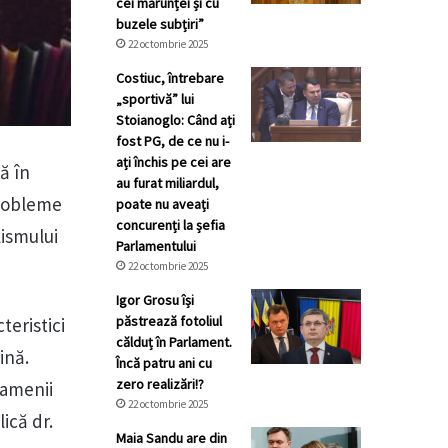
cei mărunței și cu
buzele subțiri”
22 octombrie 2025
Costiuc, întrebare
„sportivă” lui
Stoianoglo: Când ați
fost PG, de ce nu i-
ați închis pe cei are
ă în
au furat miliardul,
probleme
poate nu aveați
concurenți la șefia
lismului
Parlamentului
22 octombrie 2025
Igor Grosu își
păstrează fotoliul
teristici
călduț în Parlament.
ină.
Încă patru ani cu
zero realizări!?
oamenii
22 octombrie 2025
ică dr.
Maia Sandu are din