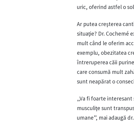
uric, oferind astfel o s
Ar putea creşterea cant
situaţie? Dr. Cochemé e
mult când le oferim acc
exemplu, obezitatea cre
întreruperea căii purine
care consumă mult zahăr
sunt neapărat o consecin
„Va fi foarte interesant
musculiţe sunt transpuse
umane”, mai adaugă dr