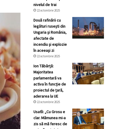
nivelul de trai
22 octombrie 2025
Două rafinării cu
legături rusești din
Ungaria și România,
afectate de
incendiu și explozie
în aceeași zi
22 octombrie 2025
Ion Tăbârță:
Majoritatea
parlamentară va
activa în funcție de
proiectul de țară,
aderarea la UE
22 octombrie 2025
Usatîi: „Cu Grosu e
clar. Mămunea mi-a
zis să mă feresc de