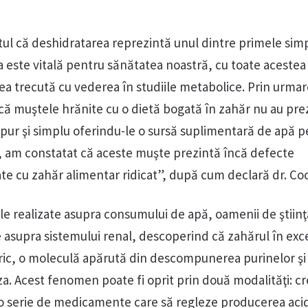
ptul că deshidratarea reprezintă unul dintre primele si
pa este vitală pentru sănătatea noastră, cu toate acestea
ea trecută cu vederea în studiile metabolice. Prin urma
l că muştele hrănite cu o dietă bogată în zahăr nu au pre
 pur şi simplu oferindu-le o sursă suplimentară de apă p
, am constatat că aceste muşte prezintă încă defecte
ate cu zahăr alimentar ridicat”, după cum declară dr. C
ile realizate asupra consumului de apă, oamenii de ştiinţ
 asupra sistemului renal, descoperind că zahărul în exc
ric, o moleculă apărută din descompunerea purinelor şi
iza. Acest fenomen poate fi oprit prin două modalităţi: c
o serie de medicamente care să regleze producerea acid