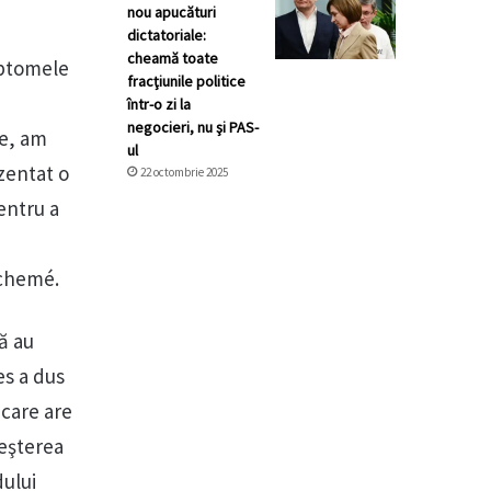
nou apucături
dictatoriale:
cheamă toate
mptomele
fracţiunile politice
într-o zi la
negocieri, nu şi PAS-
re, am
ul
zentat o
22 octombrie 2025
entru a
ochemé.
ă au
es a dus
 care are
reşterea
ului