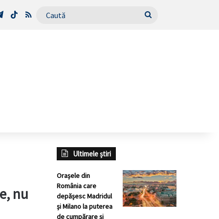
Tube
Telegram
TikTok
RSS
Caută
Ultimele știri
Orașele din
România care
e, nu
depășesc Madridul
și Milano la puterea
de cumpărare și