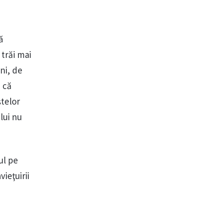
ă
trăi mai
ni, de
ă că
ştelor
lui nu
ul pe
ieţuirii