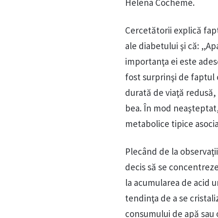
Helena Cochemé.
Cercetătorii explică fa
ale diabetului şi că: „A
importanţa ei este ades
fost surprinşi de faptu
durată de viaţă redusă,
bea. În mod neaşteptat
metabolice tipice asoci
Plecând de la observaţi
decis să se concentreze
la acumularea de acid u
tendinţa de a se cristal
consumului de apă sau 