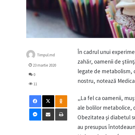
În cadrul unui experimen
Timpul.md
zahăr, oamenii de ştiin
23 martie 2020
legate de metabolism, c
0
nostru, notează Medica
11
Facebook
X
Odnoklassniki
„La fel ca oamenii, muşt
ale bolilor metabolice, 
Messenger
Distribuie prin mail
Tipărește
Obezitatea şi diabetul s
au presupus întotdeauna