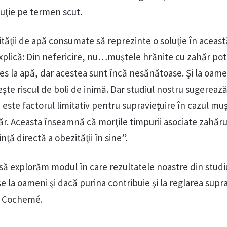
oluţie pe termen scut.
ităţii de apă consumate să reprezinte o soluţie în aceast
xplică: Din nefericire, nu…muştele hrănite cu zahăr pot 
es la apă, dar acestea sunt încă nesănătoase. Şi la oame
şte riscul de boli de inimă. Dar studiul nostru sugereaz
 este factorul limitativ pentru supravieţuire în cazul mu
. Aceasta înseamnă că morţile timpurii asociate zahăru
ţă directă a obezităţii în sine”.
 să explorăm modul în care rezultatele noastre din studi
 la oameni şi dacă purina contribuie şi la reglarea suprav
. Cochemé.