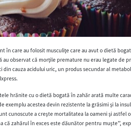
t în care au folosit musculiţe care au avut o dietă bogat
ţă au observat că morţile premature nu erau legate de 
i din cauza acidului uric, un produs secundar al metabo
lxpress.
ele hrănite cu o dietă bogată în zahăr arată multe carac
de exemplu acestea devin rezistente la grăsimi şi la insul
unt cunoscute a creşte mortalitatea la oameni şi astfel 
 că zahărul în exces este dăunător pentru muşte”, expl