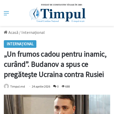
Meniu
Acasă
/
Internațional
INTERNAȚIONAL
„Un frumos cadou pentru inamic,
curând”. Budanov a spus ce
pregătește Ucraina contra Rusiei
Timpul.md
24 aprilie 2026
0
688