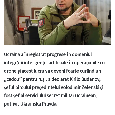
Ucraina a înregistrat progrese în domeniul
integrării inteligenței artificiale în operațiunile cu
drone și acest lucru va deveni foarte curând un
„cadou” pentru ruși, a declarat Kirilo Budanov,
șeful biroului președintelui Volodimir Zelenski și
fost șef al serviciului secret militar ucrainean,
potrivit Ukrainska Pravda.