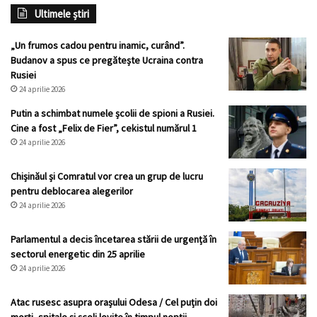
Ultimele știri
„Un frumos cadou pentru inamic, curând”.
Budanov a spus ce pregătește Ucraina contra
Rusiei
24 aprilie 2026
Putin a schimbat numele școlii de spioni a Rusiei.
Cine a fost „Felix de Fier”, cekistul numărul 1
24 aprilie 2026
Chișinăul și Comratul vor crea un grup de lucru
pentru deblocarea alegerilor
24 aprilie 2026
Parlamentul a decis încetarea stării de urgență în
sectorul energetic din 25 aprilie
24 aprilie 2026
Atac rusesc asupra orașului Odesa / Cel puțin doi