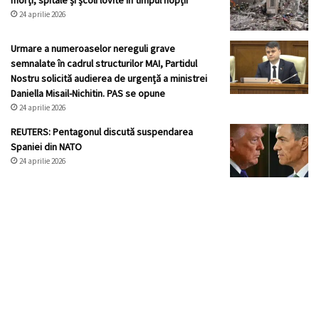
morți, spitale și școli lovite în timpul nopții
24 aprilie 2026
Urmare a numeroaselor nereguli grave
semnalate în cadrul structurilor MAI, Partidul
Nostru solicită audierea de urgență a ministrei
Daniella Misail-Nichitin. PAS se opune
24 aprilie 2026
REUTERS: Pentagonul discută suspendarea
Spaniei din NATO
24 aprilie 2026