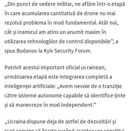
„Din punct de vedere militar, ne aflăm într-o etapă
în care acumularea cantitativă de drone nu mai
rezolvă problema în mod fundamental. Atât noi,
cât și inamicul am atins un anumit maxim în
utilizarea tehnologiilor de control disponibile”, a
spus Budanov la Kyiv Security Forum.
Potrivit acestui important oficial ucrainean,
următoarea etapă este integrarea completă a
inteligenței artificiale: „Avem nevoie de o tranziție
către sisteme autonome capabile să identifice ținte
și să manevreze în mod independent.”
„Ucraina dispune deja de astfel de dezvoltări și
sunt convins că foarte curând acestea vor constitui