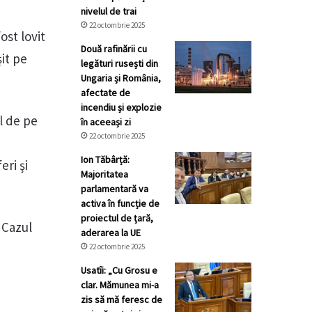
nivelul de trai
22 octombrie 2025
ost lovit
Două rafinării cu
it pe
legături rusești din
Ungaria și România,
afectate de
incendiu și explozie
l de pe
în aceeași zi
22 octombrie 2025
Ion Tăbârță:
eri şi
Majoritatea
parlamentară va
activa în funcție de
proiectul de țară,
 Cazul
aderarea la UE
22 octombrie 2025
Usatîi: „Cu Grosu e
clar. Mămunea mi-a
zis să mă feresc de