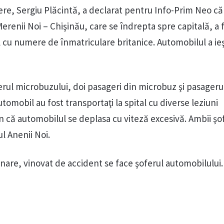
iere, Sergiu Plăcintă, a declarat pentru Info-Prim Neo că
renii Noi – Chişinău, care se îndrepta spre capitală, a f
 cu numere de înmatriculare britanice. Automobilul a ieş
erul microbuzului, doi pasageri din microbuz şi pasageru
tomobil au fost transportaţi la spital cu diverse leziuni
in că automobilul se deplasa cu viteză excesivă. Ambii şof
ul Anenii Noi.
minare, vinovat de accident se face şoferul automobilului.