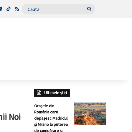
Tube
Telegram
TikTok
RSS
Caută
Ultimele știri
Orașele din
România care
ii Noi
depășesc Madridul
și Milano la puterea
de cumpărare și