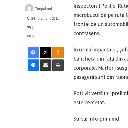
Inspectorul Poliţiei Rut
Timpul.md
microbuzul de pe ruta Me
24 noiembrie 2011
frontal de un automobil
0
contrasens.
4
Facebook
X
Odnoklassniki
În urma impactului, şof
bancheta din faţă din au
Messenger
Distribuie prin mail
Tipărește
corporale. Martorii susţ
pasagerii sunt din raion
Potrivit versiunii preli
este cercetat.
Sursa: Info-prim.md