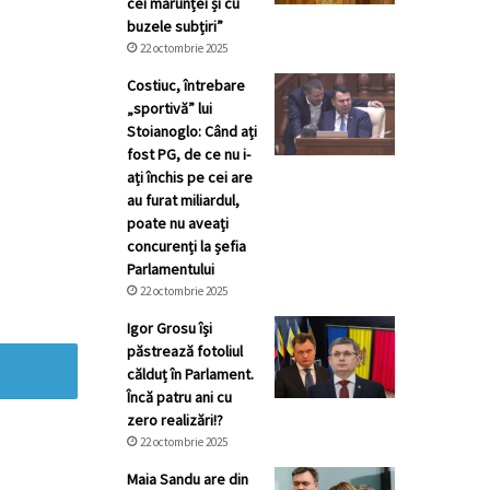
cei mărunței și cu
buzele subțiri”
22 octombrie 2025
Costiuc, întrebare
„sportivă” lui
Stoianoglo: Când ați
fost PG, de ce nu i-
ați închis pe cei are
au furat miliardul,
poate nu aveați
concurenți la șefia
Parlamentului
22 octombrie 2025
Igor Grosu își
păstrează fotoliul
călduț în Parlament.
Încă patru ani cu
zero realizări!?
22 octombrie 2025
Maia Sandu are din