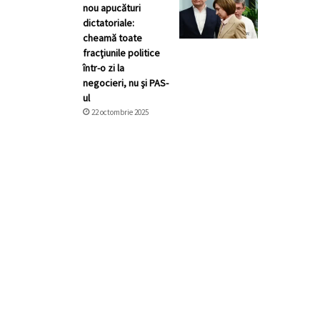
nou apucături
dictatoriale:
cheamă toate
fracţiunile politice
într-o zi la
negocieri, nu şi PAS-
ul
22 octombrie 2025