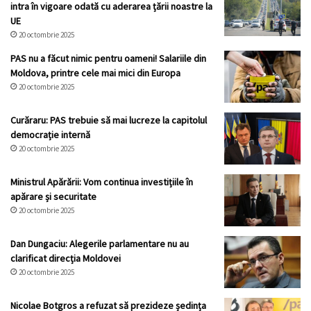
intra în vigoare odată cu aderarea țării noastre la
UE
20 octombrie 2025
PAS nu a făcut nimic pentru oameni! Salariile din
Moldova, printre cele mai mici din Europa
20 octombrie 2025
Curăraru: PAS trebuie să mai lucreze la capitolul
democrație internă
20 octombrie 2025
Ministrul Apărării: Vom continua investițiile în
apărare și securitate
20 octombrie 2025
Dan Dungaciu: Alegerile parlamentare nu au
clarificat direcția Moldovei
20 octombrie 2025
Nicolae Botgros a refuzat să prezideze ședința