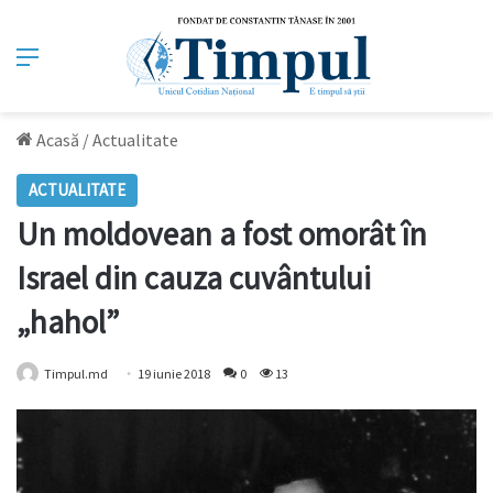
Meniu
Acasă
/
Actualitate
ACTUALITATE
Un moldovean a fost omorât în
Israel din cauza cuvântului
„hahol”
Timpul.md
19 iunie 2018
0
13