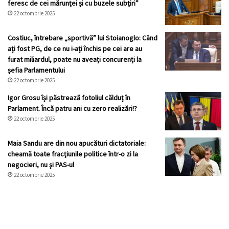
feresc de cei mărunței și cu buzele subțiri”
22 octombrie 2025
Costiuc, întrebare „sportivă” lui Stoianoglo: Când
ați fost PG, de ce nu i-ați închis pe cei are au
furat miliardul, poate nu aveați concurenți la
șefia Parlamentului
22 octombrie 2025
Igor Grosu își păstrează fotoliul călduț în
Parlament. Încă patru ani cu zero realizări!?
22 octombrie 2025
Maia Sandu are din nou apucături dictatoriale:
cheamă toate fracţiunile politice într-o zi la
negocieri, nu şi PAS-ul
22 octombrie 2025