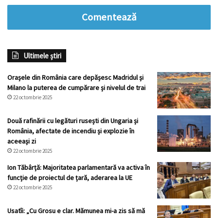
Comentează
Ultimele știri
Orașele din România care depășesc Madridul și
Milano la puterea de cumpărare și nivelul de trai
22 octombrie 2025
Două rafinării cu legături rusești din Ungaria și
România, afectate de incendiu și explozie în
aceeași zi
22 octombrie 2025
Ion Tăbârță: Majoritatea parlamentară va activa în
funcție de proiectul de țară, aderarea la UE
22 octombrie 2025
Usatîi: „Cu Grosu e clar. Mămunea mi-a zis să mă