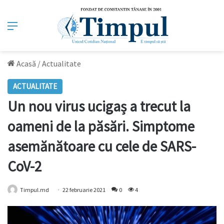
Meniu
Acasă
/
Actualitate
ACTUALITATE
Un nou virus ucigaș a trecut la
oameni de la păsări. Simptome
asemănătoare cu cele de SARS-
CoV-2
Timpul.md
22 februarie 2021
0
4