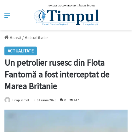
Meniu
Acasă
/
Actualitate
ACTUALITATE
Un petrolier rusesc din Flota
Fantomă a fost interceptat de
Marea Britanie
Timpul.md
14 iunie 2026
0
447