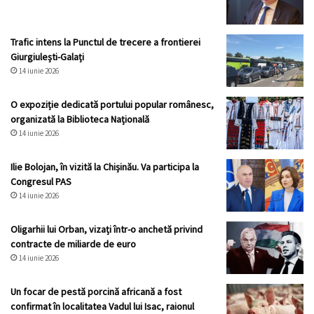
Trafic intens la Punctul de trecere a frontierei
Giurgiulești-Galați
14 iunie 2026
O expoziție dedicată portului popular românesc,
organizată la Biblioteca Națională
14 iunie 2026
Ilie Bolojan, în vizită la Chișinău. Va participa la
Congresul PAS
14 iunie 2026
Oligarhii lui Orban, vizați într-o anchetă privind
contracte de miliarde de euro
14 iunie 2026
Un focar de pestă porcină africană a fost
confirmat în localitatea Vadul lui Isac, raionul