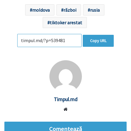
moldova
război
rusia
tiktoker arestat
Copy URL
Timpul.md
Website
Comentează