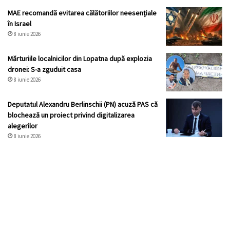
MAE recomandă evitarea călătoriilor neesențiale
în Israel
8 iunie 2026
Mărturiile localnicilor din Lopatna după explozia
dronei: S-a zguduit casa
8 iunie 2026
Deputatul Alexandru Berlinschii (PN) acuză PAS că
blochează un proiect privind digitalizarea
alegerilor
8 iunie 2026