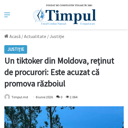
Meniu
Acasă
/
Actualitate
/
Justiție
JUSTIȚIE
Un tiktoker din Moldova, reținut
de procurori: Este acuzat că
promova războiul
Timpul.md
8 iunie 2026
0
2.064