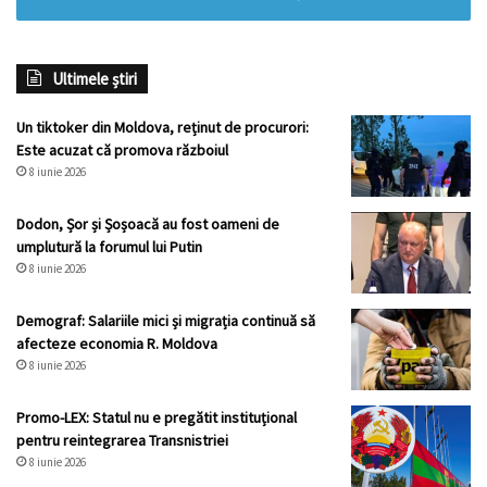
Ultimele știri
Un tiktoker din Moldova, reținut de procurori:
Este acuzat că promova războiul
8 iunie 2026
Dodon, Șor și Șoșoacă au fost oameni de
umplutură la forumul lui Putin
8 iunie 2026
Demograf: Salariile mici și migrația continuă să
afecteze economia R. Moldova
8 iunie 2026
Promo-LEX: Statul nu e pregătit instituțional
pentru reintegrarea Transnistriei
8 iunie 2026