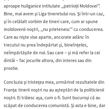
aproape huliganice intitulate „patrioţii Moldovei”.
Bine, mai avem şi Liga tineretului rus. Şi într-un caz,
şi în celălalt vorbim de tineri care, cum ar spune
moldovenii noştri, „nu prietenesc” cu conducerea.
Care au nişte vise aparte, ancorate adânc în
trecutul nu prea îndepărtat şi, bineînţeles,
neîmpărtăşite de noi. Sau care – şi mă refer la cei
dintâi – fac jocurile altora, din interes sau din
prostie.
Concluzia şi tristeţea mea, urmărind rezultatele din
Franţa: tinerii noştri nu au aşteptări de la politicienii
noştri. Ei trăiesc aşa, cum o fi. Sunt bucuroşi că au
scăpat de conducerea comunistă. Şi asta e bine, dar