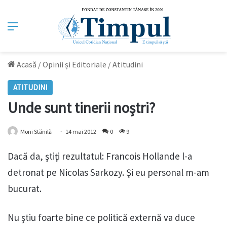
Meniu
Acasă
/
Opinii și Editoriale
/
Atitudini
ATITUDINI
Unde sunt tinerii noştri?
Moni Stănilă
14 mai 2012
0
9
Dacă da, ştiţi rezultatul: Francois Hollande l-a
detronat pe Nicolas Sarkozy. Şi eu personal m-am
bucurat.
Nu ştiu foarte bine ce politică externă va duce