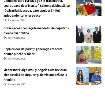
Compania care livrează gaz în Transnistria,
„europeană doar în acte”. Schema dubioasă, cu
rădăcini la Moscova, care spulberă mitul
independenței energetice
13 octombrie 2025
Dorin Recean renunță la mandatul de deputat și
pleacă din politică
13 octombrie 2025
Copii cu dor de părinți: generația crescută
printre plecări și tăceri
13 octombrie 2025
Viceprimarii Olga Ursu și Angela Cutasevici au
ales fotoliul de deputat și demisionează de la
Primărie
13 octombrie 2025