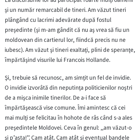
şi un număr remarcabil de tineri. Am văzut tineri
plângând cu lacrimi adevărate după fostul
preşedinte (şi m-am gândit că nu aş vrea să fiu un
moldovean din cartierul lor, fiindcă precis nu ne
iubesc). Am văzut şi tineri exaltaţi, plini de speranţe,
împărtăşind visurile lui Francois Hollande.
Şi, trebuie să recunosc, am simţit un fel de invidie.
O invidie izvorâtă din neputinţa politicienilor noştri
de a mişca inimile tinerilor. De a-i face să
împărtăşească vise comune. Îmi amintesc că cei
mai mulţi se felicitau în hohote de râs când s-a ales
preşedintele Moldovei. Ceva în genul: „am văzut-o
şi p’asta!”. Cam atât. Cam atât şi eventual bandele