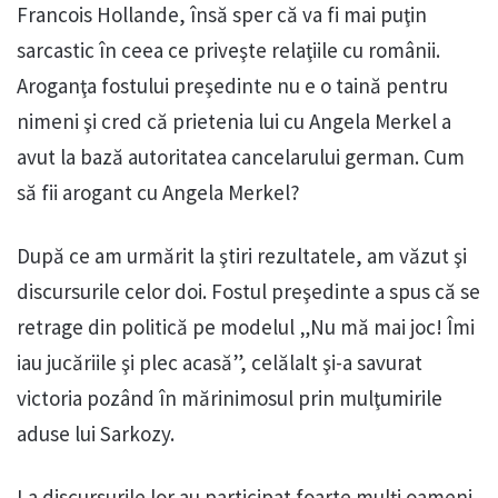
Francois Hollande, însă sper că va fi mai puţin
sarcastic în ceea ce priveşte relaţiile cu românii.
Aroganţa fostului preşedinte nu e o taină pentru
nimeni şi cred că prietenia lui cu Angela Merkel a
avut la bază autoritatea cancelarului german. Cum
să fii arogant cu Angela Merkel?
După ce am urmărit la ştiri rezultatele, am văzut şi
discursurile celor doi. Fostul preşedinte a spus că se
retrage din politică pe modelul „Nu mă mai joc! Îmi
iau jucăriile şi plec acasă”, celălalt şi-a savurat
victoria pozând în mărinimosul prin mulţumirile
aduse lui Sarkozy.
La discursurile lor au participat foarte mulţi oameni