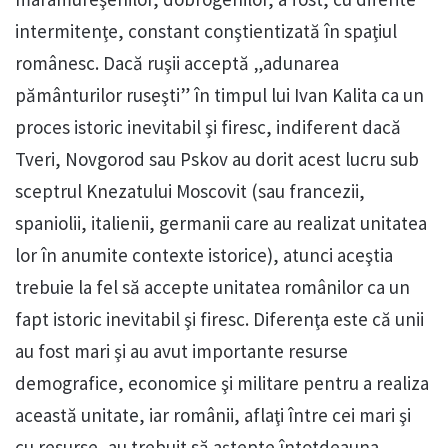
intermitenţe, constant conştientizată în spaţiul
românesc. Dacă ruşii acceptă „adunarea
pământurilor ruseşti” în timpul lui Ivan Kalita ca un
proces istoric inevitabil şi firesc, indiferent dacă
Tveri, Novgorod sau Pskov au dorit acest lucru sub
sceptrul Knezatului Moscovit (sau francezii,
spaniolii, italienii, germanii care au realizat unitatea
lor în anumite contexte istorice), atunci aceştia
trebuie la fel să accepte unitatea românilor ca un
fapt istoric inevitabil şi firesc. Diferenţa este că unii
au fost mari şi au avut importante resurse
demografice, economice şi militare pentru a realiza
această unitate, iar românii, aflaţi între cei mari şi
cu resurse, au trebuit să aştepte întotdeauna