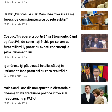
22 octombrie 2025
Usatîi: „Cu Grosu e clar. Mămunea mi-a zis să mă
feresc de cei mărunței și cu buzele subțiri”
22 octombrie 2025
Costiuc, întrebare „sportivă” lui Stoianoglo: Când
ați fost PG, de ce nu i-ați închis pe cei are au
furat miliardul, poate nu aveați concurenți la
șefia Parlamentului
22 octombrie 2025
Igor Grosu își păstrează fotoliul călduț în
Parlament. Încă patru ani cu zero realizări!?
22 octombrie 2025
Maia Sandu are din nou apucături dictatoriale:
cheamă toate fracţiunile politice într-o zi la
negocieri, nu şi PAS-ul
22 octombrie 2025