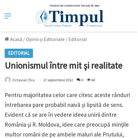
Meniu
Acasă
/
Opinii și Editoriale
/
Editorial
EDITORIAL
Unionismul între mit şi realitate
Octavian Țîcu
17 septembrie 2012
0
68
Pentru majoritatea celor care citesc aceste rânduri
întrebarea pare probabil naivă şi lipsită de sens.
Evident că se are în vedere ideea unirii dintre
România şi R. Moldova, idee care preocupă minţile
multor români de pe ambele maluri ale Prutului,