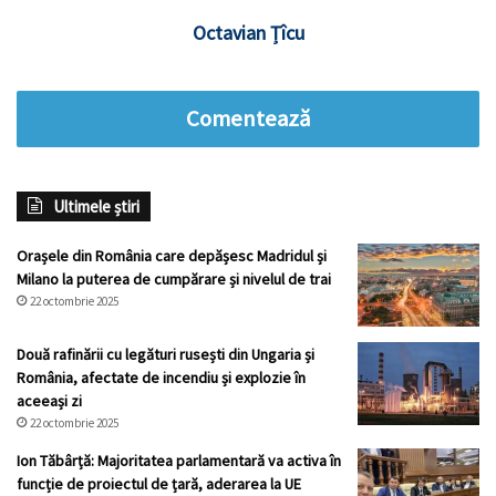
Octavian Țîcu
Comentează
Ultimele știri
Orașele din România care depășesc Madridul și
Milano la puterea de cumpărare și nivelul de trai
22 octombrie 2025
Două rafinării cu legături rusești din Ungaria și
România, afectate de incendiu și explozie în
aceeași zi
22 octombrie 2025
Ion Tăbârță: Majoritatea parlamentară va activa în
funcție de proiectul de țară, aderarea la UE